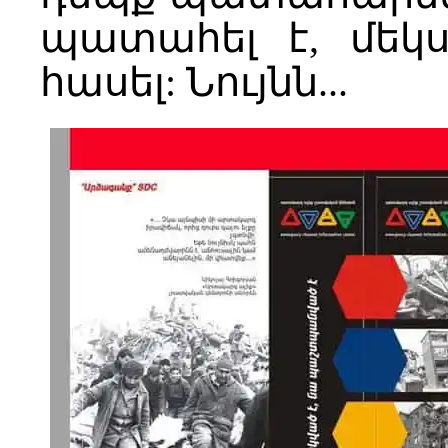
պատահել է, մեկս
հասել: Նույնն...