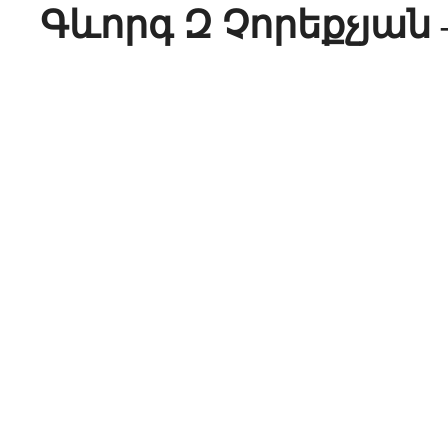
Գևորգ Զ Չորեքչյան –