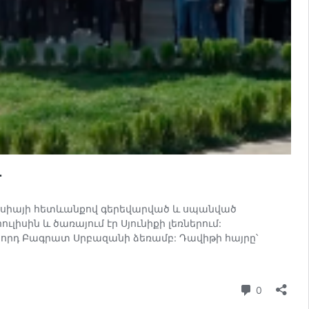
մ
գրեսիայի հետևանքով գերեվարված և սպանված
լիսին և ծառայում էր Սյունիքի լեռներում:
նորդ Բագրատ Սրբազանի ձեռամբ: Դավիթի հայրը՝
մեկնաբա
0