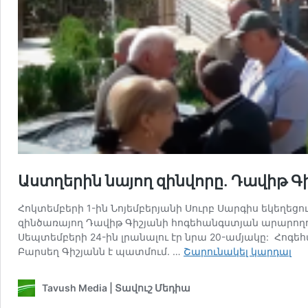
Աստղերին նայող զինվորը. Դավիթ Գ
Հոկտեմբերի 1-ին Նոյեմբերյանի Սուրբ Սարգիս եկեղ
զինծառայող Դավիթ Գիշյանի հոգեհանգստյան արարողությ
Սեպտեմբերի 24-ին լրանալու էր նրա 20-ամյակը: Հոգ
Աս
Բարսեղ Գիշյանն է պատմում. …
Շարունակել կարդալ
նա
զի
Tavush Media | Տավուշ Մեդիա
Դա