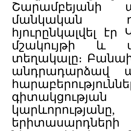
Շարամբեյանի 
մանկական դ
հյուրընկալվել էր 
մշակույթի և 
տեղակալը։ Բանախ
անդրադարձավ պե
հարաբերություն
գիտակցութ
կարևորությա
երիտասար