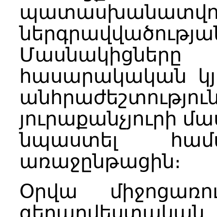
պատասխանատվութ
ներգրավվածութ
Մասնակիցնե
հասարակական կյա
անհրաժեշտությո
յուրաքանչյուրի մա
նպաստել հա
առաջընթացին։
Օրվա միջոցառո
գեղարվեստական 