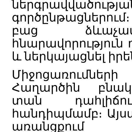
ներգրավվածությ
գործընթացներու
բաց ձևաչափ
հնարավորություն 
և ներկայացնել իր
Միջոցառումների
Հաղարծին բնակա
տան դահլիճո
հանդիպմամբ։ Այս
առանցքում