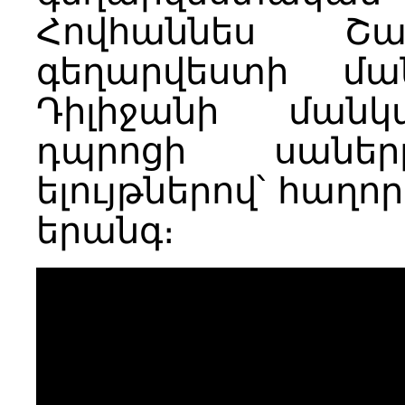
Հովհաննես Շա
գեղարվեստի մ
Դիլիջանի ման
դպրոցի սանե
ելույթներով՝ հաղ
երանգ։