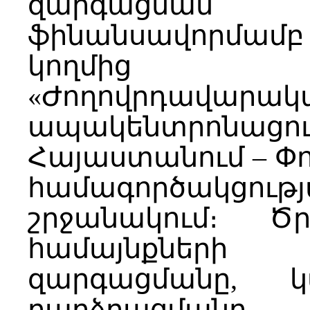
զարգացման 
ֆինանսավորմամբ
կողմից ի
«Ժողովրդավար
ապակենտրոնացու
Հայաստանում – Փո
համագործակ
շրջանակում։ Ծ
համայնքների 
զարգացմանը, 
բարձրացման