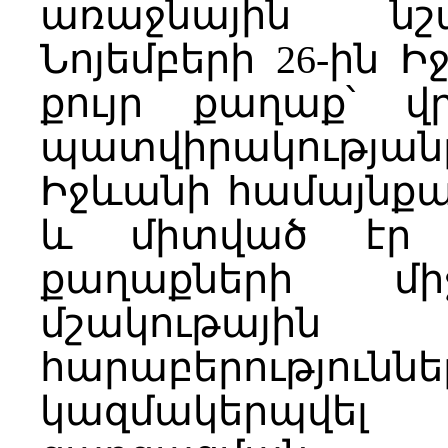
առաջնային նշա
Նոյեմբերի 26-ին Ի
քույր քաղաք՝ վ
պատվիրակությա
Իջևանի համայնք
և միտված էր ա
քաղաքների մի
մշակութային 
հարաբերութ
կազմակերպվե