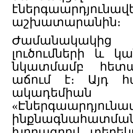
էներգաարդյունա
աշխատարանին։
Ժամանակակի
լուծումների և կ
նկատմամբ հետաք
աճում է։ Այդ հ
ակադեմիան 
«Էներգաարդյունավ
ինքնագնահատ
խորագրով տեղեկ