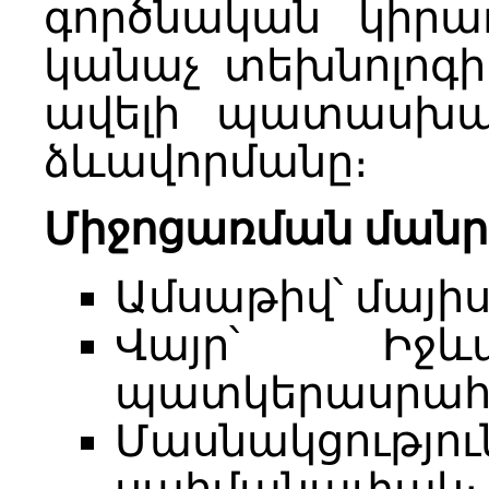
գործնական կիրառ
կանաչ տեխնոլոգ
ավելի պատասխան
ձևավորմանը։
Միջոցառման ման
Ամսաթիվ՝ մայիսի 
Վայր՝ Իջև
պատկերասրահ (
Մասնակցությու