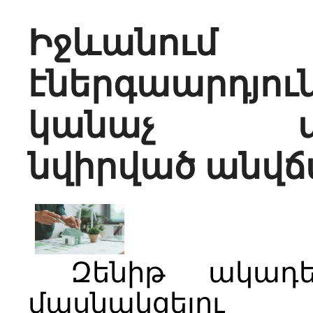
Իջևանում
էներգաարդյու
կանաչ տեխ
նվիրված անվ
Զենիթ ակադե
մասնակցելու