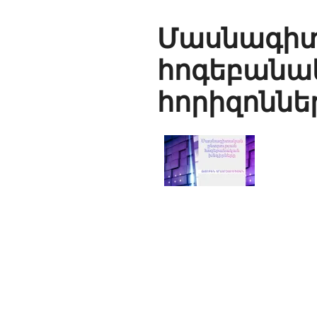
Մասնա
հոգեբանա
հորիզոննե