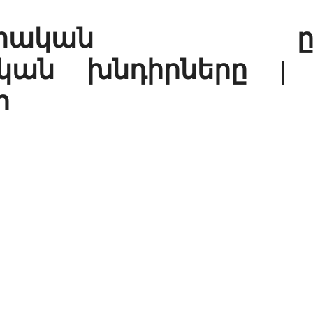
գիտական ընտր
կան խնդիրները | 
ր