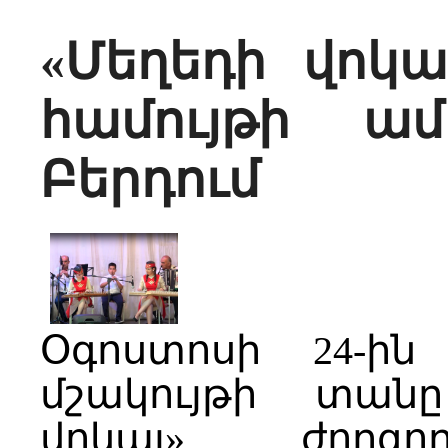
«Մեղեդի վոկա
համույթի ա
Բերդում
Օգոստոսի 24-ին
մշակույթի տան
վոկալ» ժողգոր