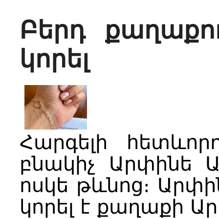
Բերդ քաղաքո
կորել
Հարգելի հետևոր
բնակիչ Արփինե Ա
ոսկե թևնոց։ Արփ
կորել է քաղաքի Ա