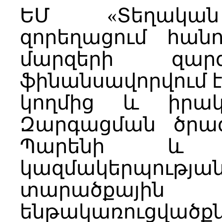
ԵՄ «Տեղական
զորեղացում հան
մարզերի զար
ֆինանսավորվում 
կողմից և իրակ
Զարգացման ծրագ
Պարենի և գյ
կազմակերպությա
տարածքային
ենթակառուցվածք