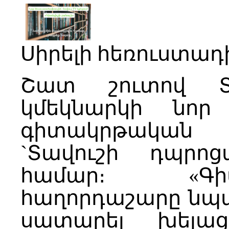
Սիրելի հեռուստա
Շատ շուտով Տ
կմեկնարկի նոր 
գիտակրթական 
`Տավուշի դպրո
համար։ «Գի
հաղորդաշարը նպա
սատարել խելաց