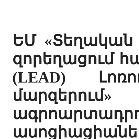
ԵՄ «Տեղական
զորեղացում հ
(LEAD) Լո
մարզերո
ագրոարտադրո
ասոցիացիանե