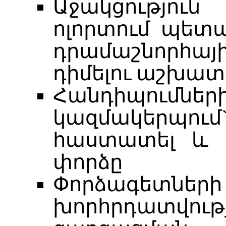
Աջակցություն
ոլորտում պետա
դրամաշնորհայի
դիմելու աշխատ
Հանդիպումներ
կազմակերպում`
հաստատել և կ
փորձը
Փորձագետնե
խորհրդատվու