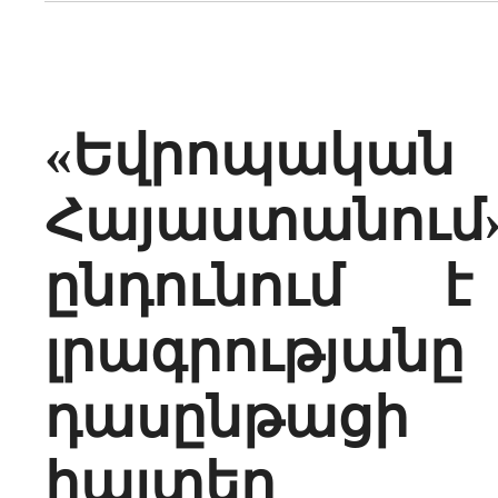
«Եվրոպակա
Հայաստանո
ընդունում 
լրագրությ
դասընթացի 
հայտեր