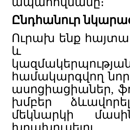
ապահովմանը։
Ընդհանուր նկարա
Ուրախ ենք հայտա
և գյուղա
կազմակերպութ
համակարգվող նո
ասոցիացիաներ, ֆո
խմբեր ձևավորե
մեկնարկի մաս
խրախուսելո