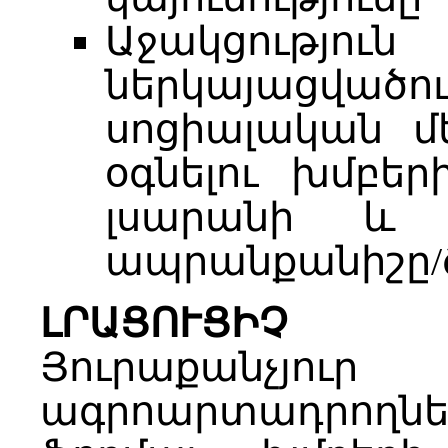
Աջակցու
ներկայացված
սոցիալական մ
օգնելու խմբեր
լսարանի և 
ապրանքանիշը/ծ
ԼՐԱՑՈՒՑԻՉ Տ
Յուրաքան
ագրոարտադրողնե