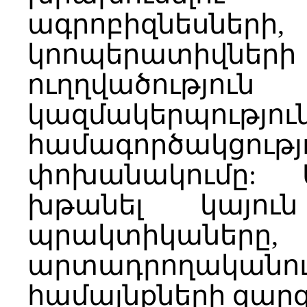
ագրոբիզնեսների
կոոպերատիվների
ուղղվածությ
կազմակերպու
համագործակցութ
փոխանակումը:
խթանել կայուն
պրակտիկանե
արտադրողականո
համայնքների զար