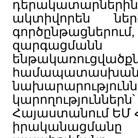
դերակատարների
ակտիվորեն ներ
գործընթացներու
զարգացման
ենթակառուցված
համապատասխա
նախարարություն
կարողությու
Հայաստանում ԵՄ 
իրականացմանը