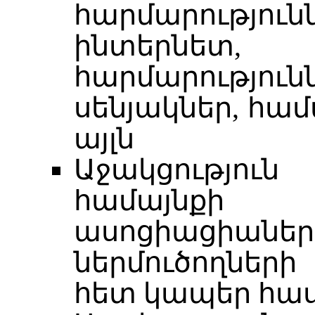
հարմարությու
ինտերնե
հարմարությու
սենյակներ, հա
այլն
Աջակցությու
համայնքի
ասոցիացիաներ
ներմուծողնե
հետ կապեր հաս