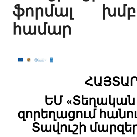
ֆորմալ խմբ
համար
ՀԱՅՏԱՐ
ԵՄ «Տեղակա
զորեղացում հանո
Տավուշի մարզեր