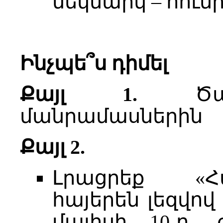
մեկնարկ – հունի
Ինչպե՞ս դիմել
Քայլ 1.
Ծանո
մանրամասներին
Քայլ 2.
Լրացրեք «Հ
հայերեն լեզվով
մայիսի 10-ը, 