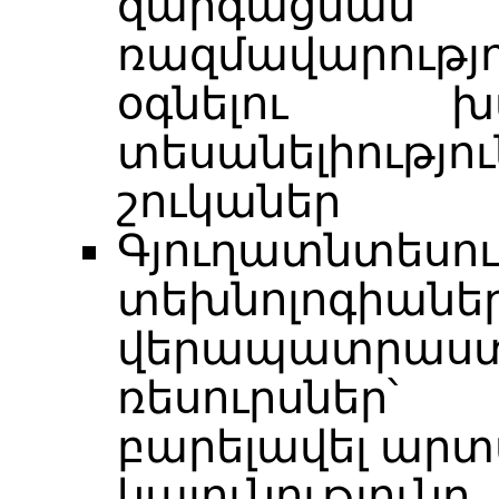
զարգացման 
ռազմավարությ
օգնելու խ
տեսանելիությու
շուկաներ
Գյուղատնտես
տեխնոլոգիաներ
վերապատրա
ռեսուրսներ՝
բարելավել արտ
կայունությունը