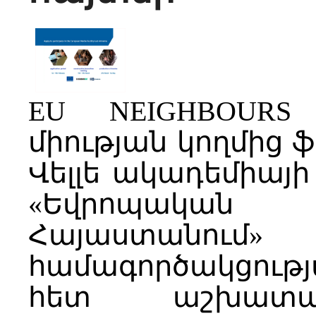
EU NEIGHBOURS
միության կողմից 
Վելլե ակադեմիայ
«Եվրոպակա
Հայաստանու
համագործակցությա
հետ աշխատ