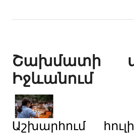
Շախմատի մ
Իջևանում
Աշխարհում հուլ