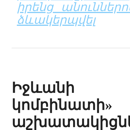
իրենց անուններ
ձևակերպվել
Իջևանի 
կոմբինատ
աշխատակիցնե