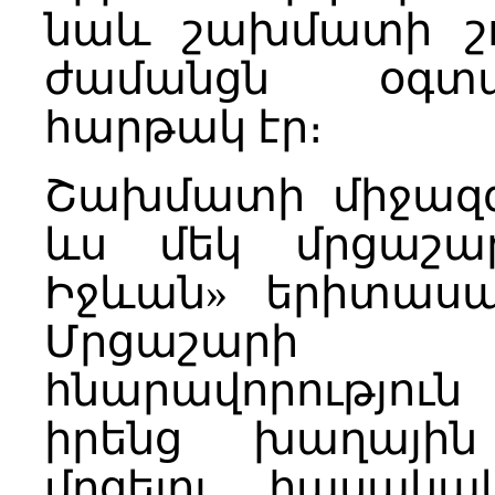
նաև շախմատի շո
ժամանցն օգտա
հարթակ էր։
Շախմատի միջազգ
ևս մեկ մրցաշա
Իջևան» երիտասա
Մրցաշարի 
հնարավորություն
իրենց խաղային 
մրցելու հասակա