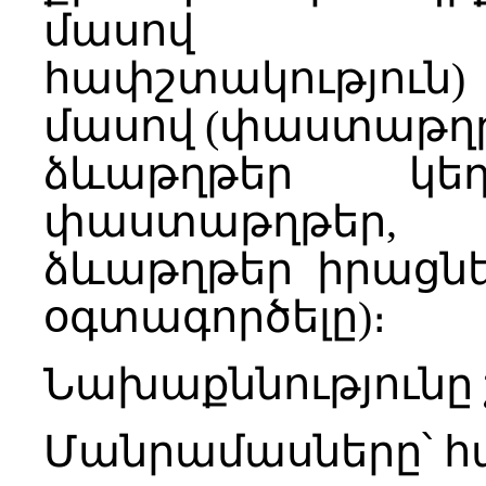
մասով (հա
հափշտակություն) 
մասով (փաստաթղթե
ձևաթղթեր կե
փաստաթղթեր, դ
ձևաթղթեր իրացն
օգտագործելը)։
Նախաքննությունը 
Մանրամասները՝ հ