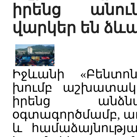
իրենց անու
վարկեր են ձև
Իջևանի «Բենտո
խումբ աշխատակի
իրենց անձն
օգտագործմամբ, ա
և համաձայնությ