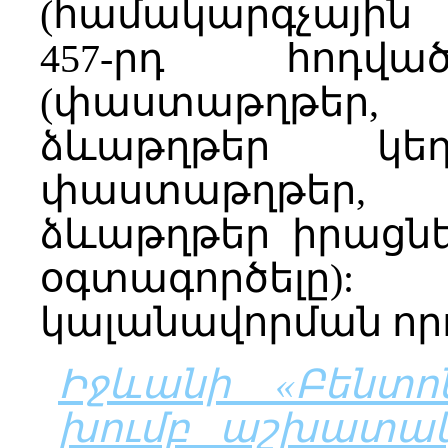
(համակարգչային 
457-րդ հոդվ
(փաստաթղթեր, դ
ձևաթղթեր կե
փաստաթղթեր, դ
ձևաթղթեր իրացն
օգտագործել
կալանավորման որո
Իջևանի «Բենտո
խումբ աշխատակի