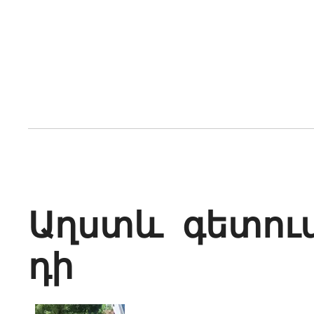
Աղստև գետում
դի