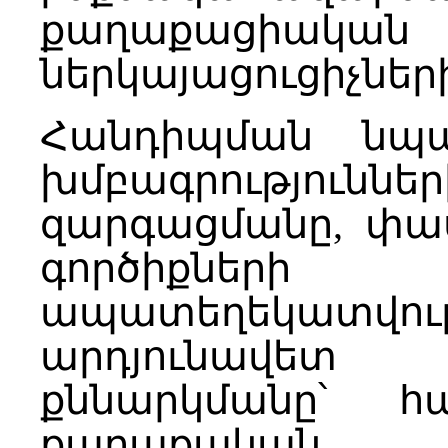
քաղաքացիակա
ներկայացուցիչներ
Հանդիպման նպ
խմբագրություննե
զարգացմանը, փա
գործիքներ
ապատեղեկատվու
արդյունավե
քննարկմանը՝ 
քաղաքական 