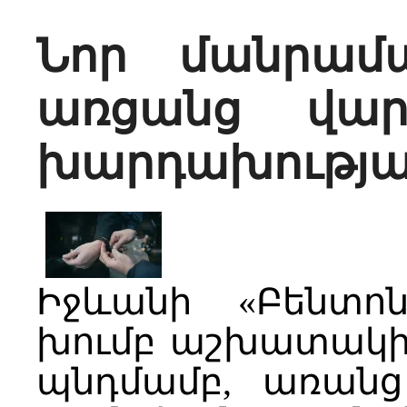
Նոր մանրամա
առցանց վար
խարդախությա
Իջևանի «Բենտո
խումբ աշխատակից
պնդմամբ, առանց