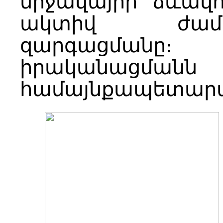
միջավայրի ձևավ
ակտիվ ժամա
զարգացմանը։
իրականացմանն 
համայնքապետար