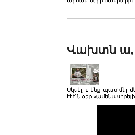
արմատների մասին իրե
Վախտն ա, 
Սկսելու ենք պատմել մ
էէէ՜ն ձեր «ամենասիրել