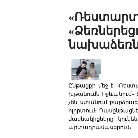
«Ռեստարտ
«Ձեռներե
նախաձեռնո
Ընթացքի մեջ է «Ռեստ
խթանումն Իջևանում» ծ
չեն ստանում բարձրագո
ոլորտում։ Դասընթացն
մասնակիցները կունե
արտադրամասերում։