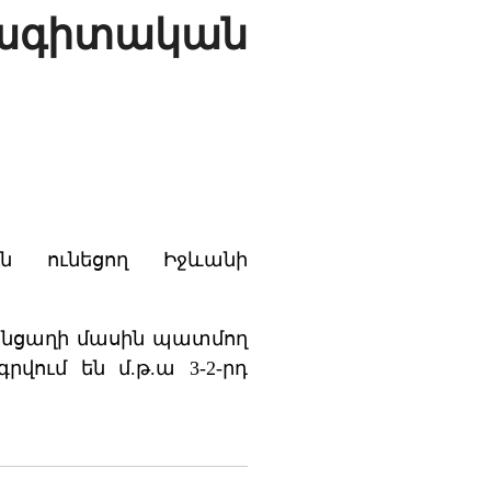
գիտական
ն ունեցող Իջևանի
կենցաղի մասին պատմող
րվում են մ.թ.ա 3-2-րդ