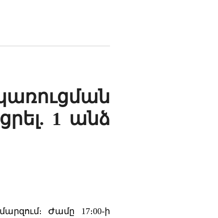
կառուցման
րել. 1 անձ
արզում։ Ժամը 17։00-ի