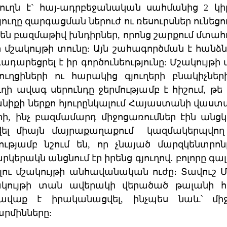
ւղն է` հայ-ադրբեջանական սահմանից 2 կի
ուղը զարգացման ներուժ ու ռեսուրսներ ունեց
ա են բազմաթիվ խնդիրներ, որոնց շարքում մտահ
մշակույթի տունը: Այն շահագործման է հանձնվ
ադարեցրել է իր գործունեությունը: Մշակույթ
ուղցիների ու հարակից գյուղերի բնակիչներ
ուղի ավագ սերունդը ջերմությամբ է հիշում, 
տանիքի ներքո հյուրընկալում Հայաստանի վա
րի, ինչ բազմամարդ միջոցառումներ էին անցկա
ել միայն մայրաքաղաքում կազմակերպվող 
ւթյամբ նշում են, որ չնայած մարզկենտրո
կերակն անցնում էր իրենց գյուղով․ բոլորը գալ
ալու մշակույթի անհավանական ուժը։ Տավուշ 
ակույթի տան ավերակի վերածած թալանի հետ
հավաք է իրականացվել, ինչպես նաև՝ մ
րմինները: