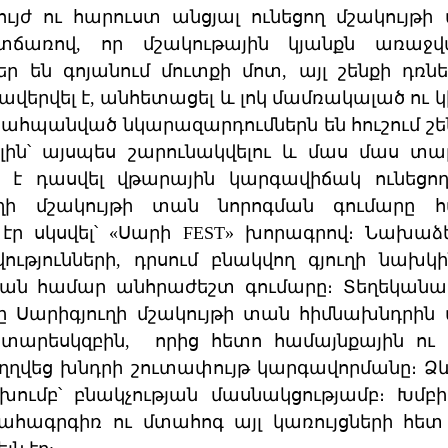
ույժ ու հարուստ անցյալ ունեցող մշակույթ
ճառով, որ մշակութային կյանքն առաջ
ր են գոյանում մուտքի մոտ, այլ շենքի դռն
ը ավերվել է, անհետացել և լոկ մամռակալած ո
հպանված նկարազարդումներն են հուշում շեն
լին՝ այսպես շարունակվելու և մաս մաս տա
 է դասվել վթարային կարգավիճակ ունեցող
ւղի մշակույթի տան նորոգման գումարը 
էր սկսվել՝ «Սարի FEST» խորագրով։ Նախաձե
ությունների, դրսում բնակվող գյուղի նախկ
ման համար անհրաժեշտ գումարը։ Տեղեկանալ
նը Սարիգյուղի մշակույթի տան հիմնախնդր
 տարեսկզբին, որից հետո համայնքային ու
ուղղվեց խնդրի շուտափույթ կարգավորմանը։ Ձ
ումբ՝ բնակչության մասնակցությամբ։ Խ
շահագրգիռ ու մտահոգ այլ կառույցների հե