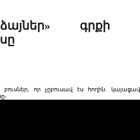
ձայներ» գրքի տ
սը
բուսներ, որ չըբուսավ էս հողին. կայացավ
ը։