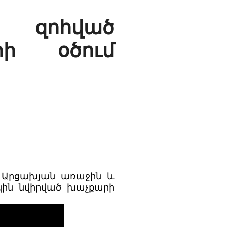
ր զոհված
րի օծում
լ Արցախյան առաջին և
ին նվիրված խաչքարի