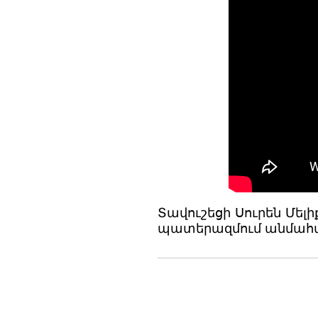
Տավուշեցի Սուրեն Մել
պատերազմում անմահացա