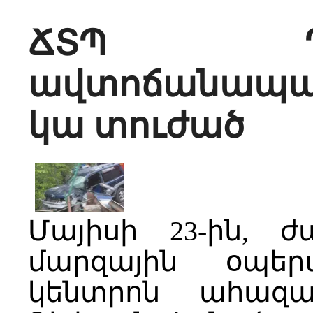
ՃՏՊ Դիլի
ավտոճանապար
կա տուժած
Մայիսի 23-ին, ժ
մարզային օպե
կենտրոն ահազա