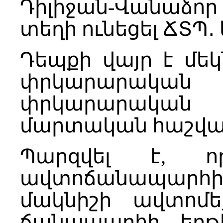
Դիլիջան-Վանաձ
տեղի ունեցել ՃՏՊ․
Դեպքի վայր է մե
փրկարարական վ
փրկարարակա
մարտական հաշվա
Պարզվել է, որ
ավտոճանապարհի 7-
մակնիշի ավտոմե
ճանապարհի երթ