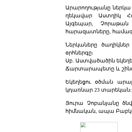
Արարողությանը ներկա
ղեկավար Աստղիկ Հա
Այգեպար, Չորաթան
հարազատները, համագյ
Ներկաները ծաղիկներ
օրհներգը։
Սբ. Աստվածածին եկեղե
Ճարտարապետը և շինա
Եկեղեցու օծման արար
կդառնար 23 տարեկան։
Յուրա Չոբանյանը ծնվե
հիմնական, ապա Բաբկե