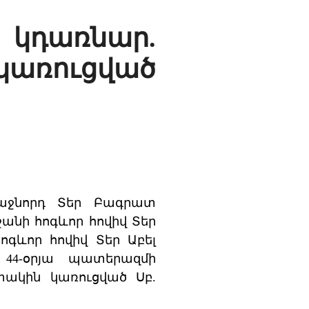
 կդառնար.
առուցված
ռաջնորդ Տեր Բագրատ
անի հոգևոր հովիվ Տեր
ոգևոր հովիվ Տեր Աբել
 44-օրյա պատերազմի
տակին կառուցված Սբ.