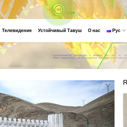
Live
Телевидение
Устойчивый Тавуш
О нас
Рус
R