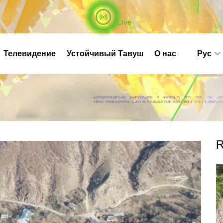
Live
Телевидение
Устойчивый Тавуш
О нас
Рус
R