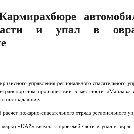
Кармирахбюре автомоби
части и упал в ов
ие
р кризисного управления регионального спасательного у
о-транспортном происшествии в местности «Маплар» 
сть пострадавшие.
й расчёт пожарно-спасательного отряда регионального у
 марки «UAZ» выехал с проезжей части и упал в овраг