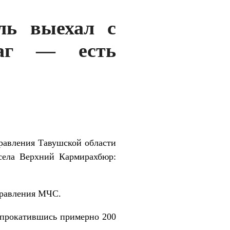
ль выехал с
раг — есть
правления Тавушской области
села Верхний Кармирахбюр:
правления МЧС.
, прокатившись примерно 200