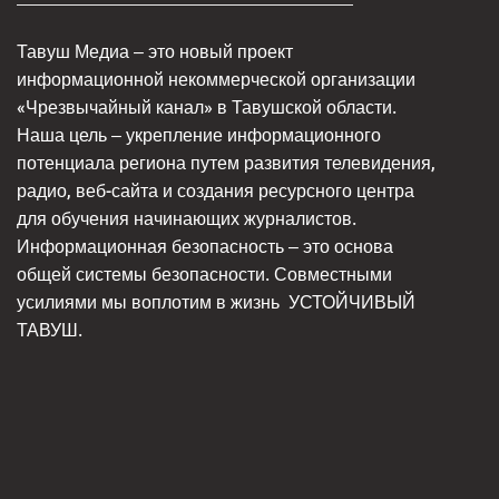
Тавуш Медиа – это новый проект
информационной некоммерческой организации
«Чрезвычайный канал» в Тавушской области.
Наша цель – укрепление информационного
потенциала региона путем развития телевидения,
радио, веб-сайта и создания ресурсного центра
для обучения начинающих журналистов.
Информационная безопасность – это основа
общей системы безопасности. Совместными
усилиями мы воплотим в жизнь
УСТОЙЧИВЫЙ
ТАВУШ.