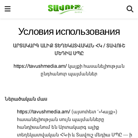
Условия использования
ԱՐՏԱԿԱՐԳ ԱԼԻՔ ՏԵՂԵԿԱՏՎԱԿԱՆ ՀԿ / ՏԱՎՈՒՇ
ՄԵԴԻԱ ՍՊԸ
https://tavushmedia.am/
կայքի հասանելիության
ընդհանուր պայմաններ
Ներածական մաս
https://tavushmedia.am/
(այսուհետ ‘»Կայք»)
հասանելիության սույն պայմանները
հանդիսանում են Արտակարգ ալիք
տեղեկատվական ՀԿ-ի և Տավուշ մեդիա ՍՊԸ — ի