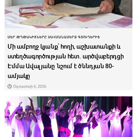
ՄԵՐ ԹՂԹԱԿԻՑՆԵՐԸ ՍԱՀՄԱՆԱՄԵՐՁ ԳՅՈՒՂԵՐԻՑ
Մի ամբողջ կյանք՝ հողի, աշխատանքի և
ստեղծագործության հետ․ արծվաբերդցի
Էմմա Ավալյանը նշում է ծննդյան 80-
ամյակը
Օգոստոսի 6, 2026