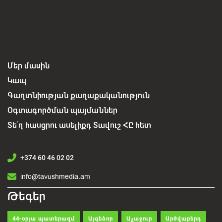
Մեր մասին
Կապ
Գաղտնիության քաղաքականություն
Օգտագործման պայմաններ
Տե՛ղ հասցրու ասելիքդ Տավուշ ՀԸ հետ
+374 60 46 02 02
info@tavushmedia.am
Թեգեր
44-օրյա պատերազմ
Այգեձոր
Աչաջուր
Արծվաբերդ