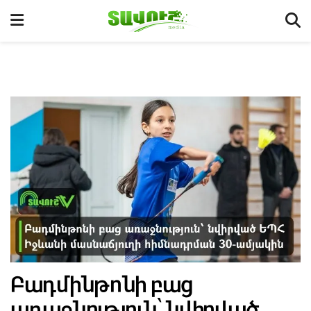
Բադմինթոնի բաց
առաջնություն՝ նվիրված