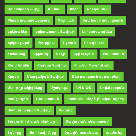
Արտակարգ ալիք
Բանակ
Բերդ
Բերդավան
Բերդի տարածաշրջան
Դիլիջան
Եղանակի տեսություն
Երեխաներ
Երիտասարդ Տավուշ
Երիտասարդներ
Երկրաշարժ
Թուրքիա
Իջևան
Իրազեկում
Խոհանոց
Կիրանց
Կողբ
Կրթություն
Հայաստան
Հայտնիներ
Հոգևոր Տավուշ
Հրանտ Ղազումյան
Հրդեհ
Մարզական Տավուշ
Մեր բարբառն ու բարքերը
Մեր թղթակիցները
Մշակույթ
ՆԳՆ ՓԾ
Նոյեմբերյան
Շամշադին
Ռուսաստան
Սահմանամերձ բնակավայրեր
Սահմանապահ Տավուշ
Տավուշ
Տավուշի իմ տան հեքիաթը
Տավուշյան ռեպորտաժ
Տղերքը
Քո իրավունքը
Օդային տագնապ
ասմունք