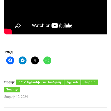
Կիսվել
Թեգեր։
ԵՊՀ Իջևանի մասնաճյուղ
Իջևան
Սպորտ
Տավուշ
Մարտի 10, 2024