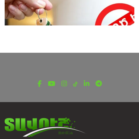
ՎԵՐՋԻՆ ՆՈՐՈՒԹՅՈՒՆՆԵՐ ՏԱՎՈՒՇԻՑ
Կեղծ բնակարաններ ու
խաղարկություններ․ սոցցանցերում
տարածվում են կեղծ առաջարկներ
Օգոստոսի 6, 2026