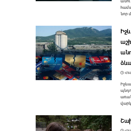
անու
համա
նոր 
Իջև
աշխ
անո
ձևա
ՀՈՒԼ
Իջևա
պնդո
առան
վարկա
Շախ
ՀՈՒԼ