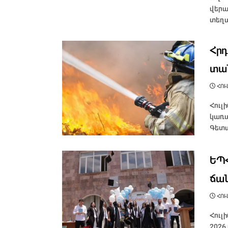
վերա
տեղա
Հրդ
տա
ՀՈՒԼ
Հուլ
կառա
Գետա
ԵՊՀ
ճա
ՀՈՒԼ
Հուլ
2026