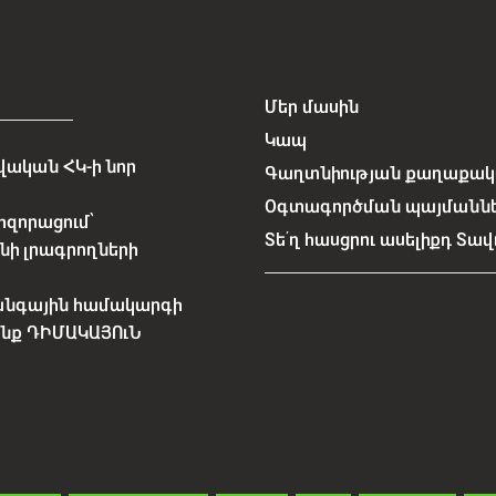
Մեր մասին
Կապ
ական ՀԿ-ի նոր
Գաղտնիության քաղաքակա
Օգտագործման պայմանն
հզորացում՝
Տե՛ղ հասցրու ասելիքդ Տավ
նի լրագրողների
անգային համակարգի
չենք ԴԻՄԱԿԱՅՈւՆ