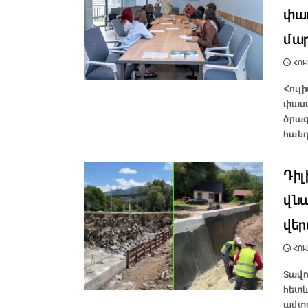
փաս
մա
ՀՈՒԼ
Հուլ
փաստ
ծրագ
հանդ
Դիլ
վնա
վե
ՀՈՒԼ
Տավո
հետև
ավտ