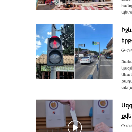
հանդ
պետա
Իջև
երթ
ՀՈՒՆ
Ճանա
կազմ
Սևա
քաղա
տեղա
Ազգ
քվե
ՀՈՒՆ