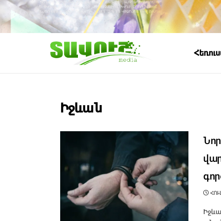
Հեռու
Իջևան
Նոր
վար
գոր
ՀՈՒԼ
Իջևա