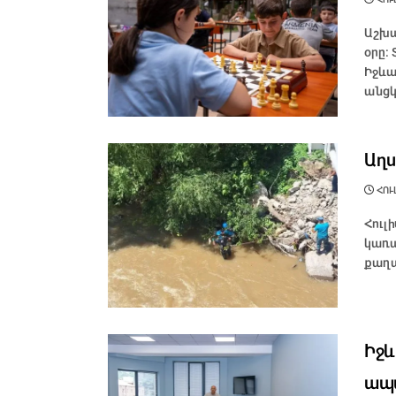
Աշխա
օրը։
Իջևա
անցկ
Աղս
ՀՈՒԼ
Հուլ
կառա
քաղա
Իջև
ապա