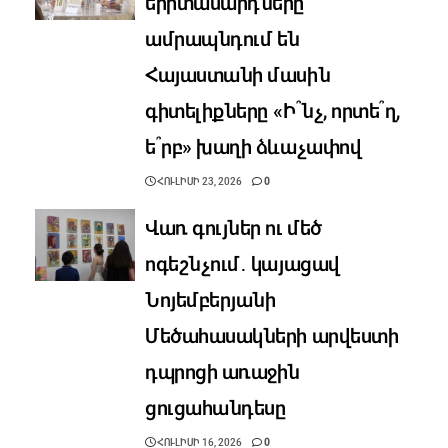
երիտասարդները
ամրապնդում են
Հայաստանի մասին
գիտելիքները «Ի՞նչ, որտե՞ղ,
ե՞րբ» խաղի ձևաչափով
ՀՈՒԼԻՍԻ 23, 2026
0
Վառ գույներ ու մեծ
ոգեշնչում․ կայացավ
Նոյեմբերյանի
Մեծահասակների արվեստի
դպրոցի առաջին
ցուցահանդեսը
ՀՈՒԼԻՍԻ 16, 2026
0