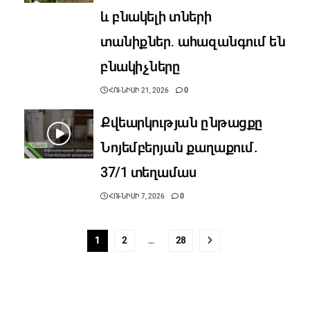
և բնակելի տների
տանիքներ․ ահազանգում են
բնակիչները
ՀՈՒՆԻՍԻ 21, 2026
0
Քվեարկության ընթացքը
Նոյեմբերյան քաղաքում.
37/1 տեղամաս
ՀՈՒՆԻՍԻ 7, 2026
0
1
2
…
28