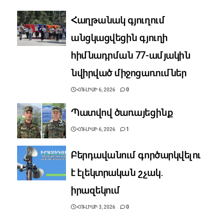
Հաղթանակ գյուղում
անցկացվեցին գյուղի
հիմնադրման 77-ամյակին
նվիրված միջոցառումներ
ՀՈՒԼԻՍԻ 6, 2026
0
Պատվով ծառայեցինք
ՀՈՒԼԻՍԻ 6, 2026
1
Բերդավանում գործարկվելու
է էլեկտրական շչակ․
իրազեկում
ՀՈՒԼԻՍԻ 3, 2026
0