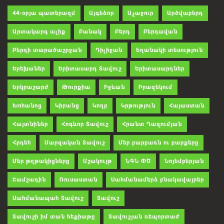
44-օրյա պատերազմ
Այգեձոր
Աչաջուր
Արծվաբերդ
Արտակարգ ալիք
Բանակ
Բերդ
Բերդավան
Բերդի տարածաշրջան
Դիլիջան
Եղանակի տեսություն
Երեխաներ
Երիտասարդ Տավուշ
Երիտասարդներ
Երկրաշարժ
Թուրքիա
Իջևան
Իրազեկում
Խոհանոց
Կիրանց
Կողբ
Կրթություն
Հայաստան
Հայտնիներ
Հոգևոր Տավուշ
Հրանտ Ղազումյան
Հրդեհ
Մարզական Տավուշ
Մեր բարբառն ու բարքերը
Մեր թղթակիցները
Մշակույթ
ՆԳՆ ՓԾ
Նոյեմբերյան
Շամշադին
Ռուսաստան
Սահմանամերձ բնակավայրեր
Սահմանապահ Տավուշ
Տավուշ
Տավուշի իմ տան հեքիաթը
Տավուշյան ռեպորտաժ