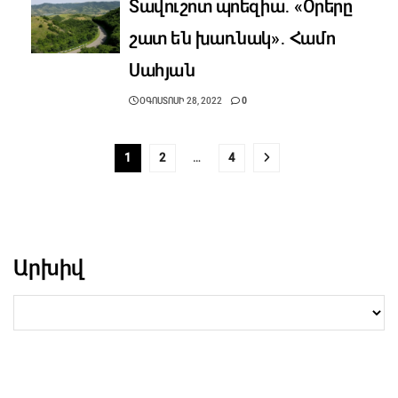
Տավուշոտ պոեզիա․ «Օրերը
շատ են խառնակ»․ Համո
Սահյան
ՕԳՈՍՏՈՍԻ 28, 2022
0
1
2
…
4
Արխիվ