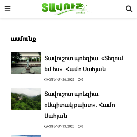
ասմունք
Տավուշոտ պոեզիա․ «Տեղում
եմ ես»․ Համո Սահյան
ՀՈՒՆԻՍԻ 26, 2023
0
Տավուշոտ պոեզիա․
«Սպիտակ բախտ»․ Համո
Սահյան
ՀՈՒՆԻՍԻ 13, 2023
0