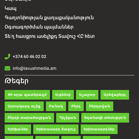
Կապ
Գաղտնիության քաղաքականություն
Օգտագործման պայմաններ
Տե՛ղ հասցրու ասելիքդ Տավուշ ՀԸ հետ
+374 60 46 02 02
info@tavushmedia.am
Թեգեր
44-օրյա պատերազմ
Այգեձոր
Աչաջուր
Արծվաբերդ
Արտակարգ ալիք
Բանակ
Բերդ
Բերդավան
Բերդի տարածաշրջան
Դիլիջան
Եղանակի տեսություն
Երեխաներ
Երիտասարդ Տավուշ
Երիտասարդներ