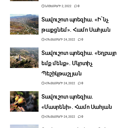
ՆՈՅԵՄԲԵՐԻ 2, 2022
0
Տավուշոտ պոեզիա․ «Ի՞նչ
թաքցնեմ»․ Համո Սահյան
ՀՈԿՏԵՄԲԵՐԻ 24, 2022
0
Տավուշոտ պոեզիա․ «Եղբայր
եմք մենք»․ Մկրտիչ
Պեշիկթաշլյան
ՀՈԿՏԵՄԲԵՐԻ 24, 2022
0
Տավուշոտ պոեզիա․
«Մասրենի»․ Համո Սահյան
ՀՈԿՏԵՄԲԵՐԻ 24, 2022
0