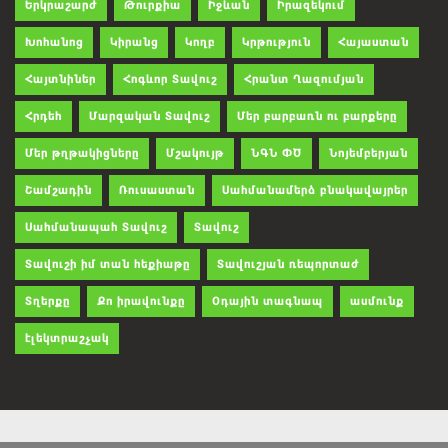
Երկրաշարժ
Թուրքիա
Իջևան
Իրազեկում
Խոհանոց
Կիրանց
Կողբ
Կրթություն
Հայաստան
Հայտնիներ
Հոգևոր Տավուշ
Հրանտ Ղազումյան
Հրդեհ
Մարզական Տավուշ
Մեր բարբառն ու բարքերը
Մեր թղթակիցները
Մշակույթ
ՆԳՆ ՓԾ
Նոյեմբերյան
Շամշադին
Ռուսաստան
Սահմանամերձ բնակավայրեր
Սահմանապահ Տավուշ
Տավուշ
Տավուշի իմ տան հեքիաթը
Տավուշյան ռեպորտաժ
Տղերքը
Քո իրավունքը
Օդային տագնապ
ասմունք
էլեկտրաշչակ