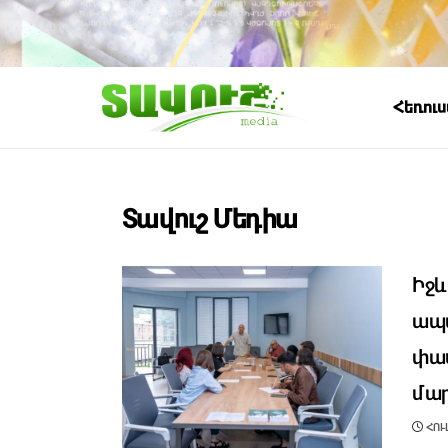
Հեռու
Տավուշ Մեդիա
Իջև
ապա
փաս
մա
ՀՈՒԼ