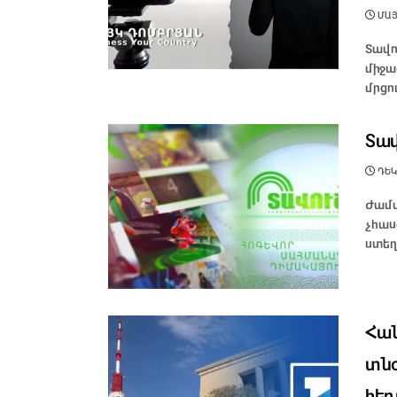
ՄԱՅԻ
Տավո
միջա
մրցու
Տավ
ԴԵԿ
Ժամա
չհաս
ստեղ
Հան
տնօ
հեռ