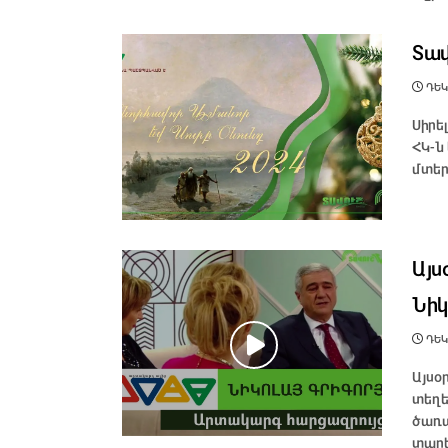
Տավ
ԴԵԿ
Սիրե
ՀԿ-ն
մտեր
Այս
Նիկ
ԴԵԿ
Այսօ
տեղ
ծառա
տարե