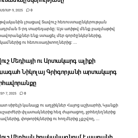
ՏՈՍԻ 9, 2025
0
 թվականին լրացավ Տավուշ հեռուստաընկերության
ադրման 5-րդ տարեդարձը։ Այս առիթվ մենք բազմաթիվ
հավորանքներ ենք ստացել մեր գործընկերներից,
կամներից ու հեռուսադիտողներից։ ...
ուշ Մեդիայի ու Արտակարգ ալիքի
ագահ Նիկոլայ Գրիգորյանի արտակարգ
րհավորանքը
Ի 7, 2025
0
շատ սիրելի կանայք ու աղջիկներ Հայոց աշխարհի, Կյանքի
աշարժերի փլատակներից հեզ ժպտացող, ջրհեղեղներից
լավներից, փոթորիկներից ու հողմերից չքշվող, ...
ուշ Մեդիան իրականացնում է լսարանի