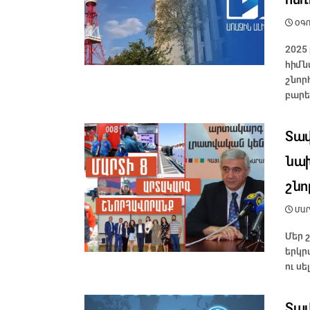
ՕԳՈՍ
2025
հիմն
շնոր
բարե
Տավ
նախ
շնո
ՄԱՐՏ
Մեր 
երկր
ու սե
Տավ