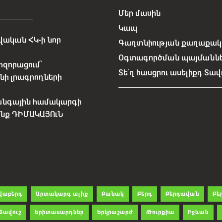
Մեր մասին
Կապ
ական ՀԿ-ի նոր
Գաղտնիության քաղաքակա
Օգտագործման պայմանն
հզորացում՝
Տե՛ղ հասցրու ասելիքդ Տավ
նի լրագրողների
անգային համակարգի
չենք ԴԻՄԱԿԱՅՈւՆ
վաբերդ
Արտակարգ ալիք
Բանակ
Բերդ
Բերդավան
Բե
Տավուշ
Երիտասարդներ
Երկրաշարժ
Թուրքիա
Իջևան