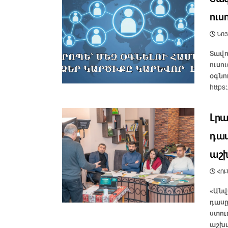
ուս
ՆՈՅԵ
Տավո
ուսո
օգնո
https:
Լրա
դաս
աշ
ՀՈՒՆ
«Անվ
դասը
ստու
աշխա