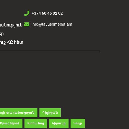
+374 60 46 02 02
info@tavushmedia.am
նություն
եր
ուշ ՀԸ հետ
րդի տարածաշրջան
Դիլիջան
Իրազեկում
Խոհանոց
Կիրանց
Կողբ