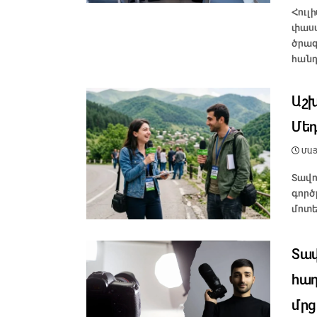
Հուլ
փաստ
ծրագ
հանդ
Աշխ
Մեդ
ՄԱՅԻ
Տավո
գործ
մոտե
Տավ
հաղ
մրց