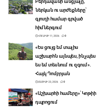
Բերդավանի անցյալը,
ներկան ու արժեքները՝
գյուղի համար գրված
հիմներգում
ՀՈՒՆԻՍԻ 11, 2026
0
«Ես ցույց եմ տալիս
աշխարհն այնպես, ինչպես
ես եմ տեսնում ու զգում»․
Հայկ Դոմբրյան
ՄԱՅԻՍԻ 23, 2026
0
«Աշխարհի համերը»՝ Կոթիի
դպրոցում