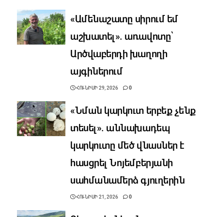
«Ամենաշատը սիրում եմ
աշխատել». առավոտը՝
Արծվաբերդի խաղողի
այգիներում
ՀՈՒՆԻՍԻ 29, 2026
0
«Նման կարկուտ երբեք չենք
տեսել». աննախադեպ
կարկուտը մեծ վնասներ է
հասցրել Նոյեմբերյանի
սահմանամերձ գյուղերին
ՀՈՒՆԻՍԻ 21, 2026
0