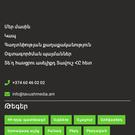
Մեր մասին
Կապ
Գաղտնիության քաղաքականություն
Օգտագործման պայմաններ
Տե՛ղ հասցրու ասելիքդ Տավուշ ՀԸ հետ
+374 60 46 02 02
info@tavushmedia.am
Թեգեր
44-օրյա պատերազմ
Այգեձոր
Աչաջուր
Արծվաբերդ
Արտակարգ ալիք
Բանակ
Բերդ
Բերդավան