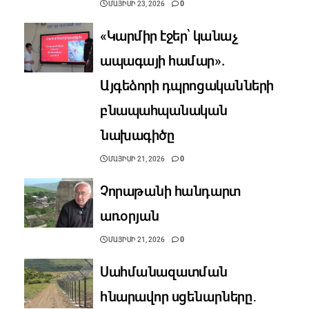
ՄԱՅԻՍԻ 23, 2026
0
«Կարմիր էջեր՝ կանաչ
ապագայի համար».
Այգեձորի դպրոցականների
բնապահպանական
նախագիծը
ՄԱՅԻՍԻ 21, 2026
0
Չորաթանի հանդարտ
առօրյան
ՄԱՅԻՍԻ 21, 2026
0
Սահմանազատման
հնարավոր սցենարները․