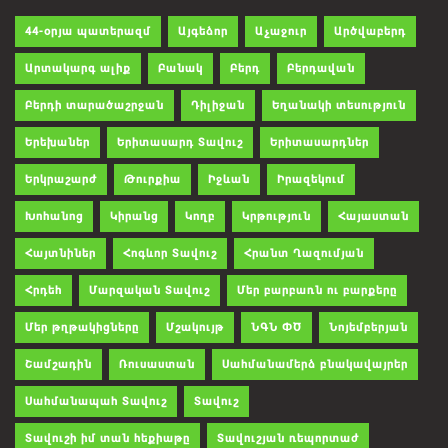
44-օրյա պատերազմ
Այգեձոր
Աչաջուր
Արծվաբերդ
Արտակարգ ալիք
Բանակ
Բերդ
Բերդավան
Բերդի տարածաշրջան
Դիլիջան
Եղանակի տեսություն
Երեխաներ
Երիտասարդ Տավուշ
Երիտասարդներ
Երկրաշարժ
Թուրքիա
Իջևան
Իրազեկում
Խոհանոց
Կիրանց
Կողբ
Կրթություն
Հայաստան
Հայտնիներ
Հոգևոր Տավուշ
Հրանտ Ղազումյան
Հրդեհ
Մարզական Տավուշ
Մեր բարբառն ու բարքերը
Մեր թղթակիցները
Մշակույթ
ՆԳՆ ՓԾ
Նոյեմբերյան
Շամշադին
Ռուսաստան
Սահմանամերձ բնակավայրեր
Սահմանապահ Տավուշ
Տավուշ
Տավուշի իմ տան հեքիաթը
Տավուշյան ռեպորտաժ