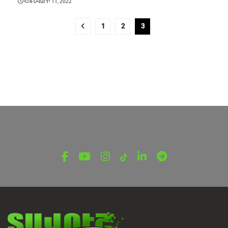
ՀՈՒՆՎԱՐԻ 11, 2022
1
2
3