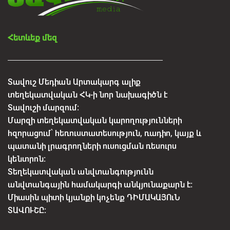
Հետևեք մեզ
Տավուշ Մեդիան Արտակարգ ալիք
տեղեկատվական ՀԿ-ի նոր նախագիծն է
Տավուշի մարզում:
Մարզի տեղեկատվական կարողությունների
հզորացում՝ հեռուստատեսություն, ռադիո, կայք և
պատանի լրագրողների ուսուցման ռեսուրս
կենտրոն:
Տեղեկատվական անվտանգությունն
անվտանգային համակարգի անկյունաքարն է:
Միասին պիտի կյանքի կոչենք ԴԻՄԱԿԱՅՈւՆ
ՏԱՎՈՒՇԸ: