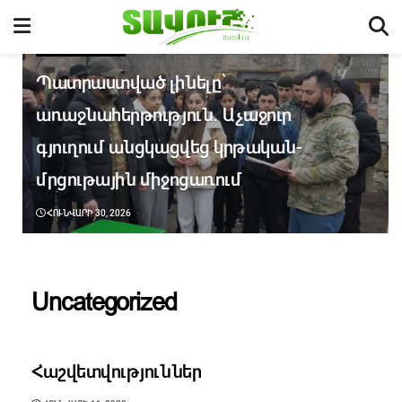
UNCATEGORIZED
Պատրաստված լինելը՝
առաջնահերթություն․ Աչաջուր
գյուղում անցկացվեց կրթական-
մրցութային միջոցառում
ՀՈՒՆՎԱՐԻ 30, 2026
Uncategorized
UNCATEGORIZED
Հաշվետվություններ