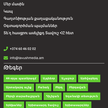
Մեր մասին
Կապ
Գաղտնիության քաղաքականություն
Օգտագործման պայմաններ
Տե՛ղ հասցրու ասելիքդ Տավուշ ՀԸ հետ
+374 60 46 02 02
info@tavushmedia.am
Թեգեր
44-օրյա պատերազմ
Այգեձոր
Աչաջուր
Արծվաբերդ
Արտակարգ ալիք
Բանակ
Բերդ
Բերդավան
Բերդի տարածաշրջան
Դիլիջան
Եղանակի տեսություն
Երեխաներ
Երիտասարդ Տավուշ
Երիտասարդներ