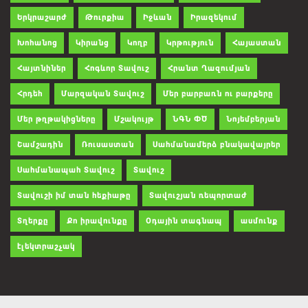
Երկրաշարժ
Թուրքիա
Իջևան
Իրազեկում
Խոհանոց
Կիրանց
Կողբ
Կրթություն
Հայաստան
Հայտնիներ
Հոգևոր Տավուշ
Հրանտ Ղազումյան
Հրդեհ
Մարզական Տավուշ
Մեր բարբառն ու բարքերը
Մեր թղթակիցները
Մշակույթ
ՆԳՆ ՓԾ
Նոյեմբերյան
Շամշադին
Ռուսաստան
Սահմանամերձ բնակավայրեր
Սահմանապահ Տավուշ
Տավուշ
Տավուշի իմ տան հեքիաթը
Տավուշյան ռեպորտաժ
Տղերքը
Քո իրավունքը
Օդային տագնապ
ասմունք
էլեկտրաշչակ