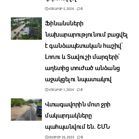
ՀՈՒՆԻՍԻ 5, 2024
0
Ֆինանսների
նախարարությունում բացվել
է գանձապետական հաշիվ՝
Լոռու և Տավուշի մարզերի՝
աղետից տուժած անձանց
աջակցելու նպատակով
ՀՈՒՆԻՍԻ 1, 2024
0
Վտագավորին մոտ ջրի
մակարդակները
պահպանվում են. ՇՄՆ
ՄԱՅԻՍԻ 26, 2024
0