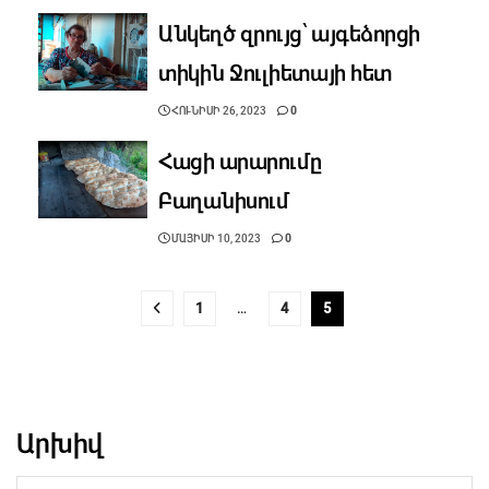
Անկեղծ զրույց՝ այգեձորցի
տիկին Ջուլիետայի հետ
ՀՈՒՆԻՍԻ 26, 2023
0
Հացի արարումը
Բաղանիսում
ՄԱՅԻՍԻ 10, 2023
0
1
…
4
5
Արխիվ