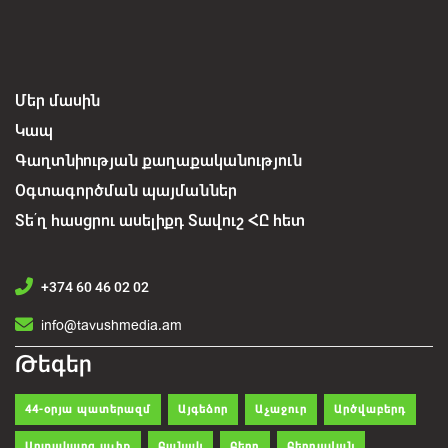
Մեր մասին
Կապ
Գաղտնիության քաղաքականություն
Օգտագործման պայմաններ
Տե՛ղ հասցրու ասելիքդ Տավուշ ՀԸ հետ
+374 60 46 02 02
info@tavushmedia.am
Թեգեր
44-օրյա պատերազմ
Այգեձոր
Աչաջուր
Արծվաբերդ
Արտակարգ ալիք
Բանակ
Բերդ
Բերդավան