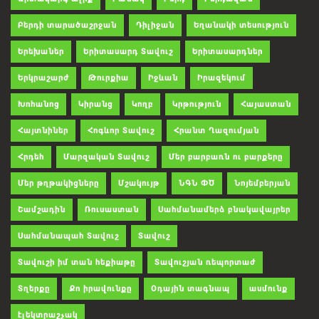
Բերդի տարածաշրջան
Դիլիջան
Եղանակի տեսություն
Երեխաներ
Երիտասարդ Տավուշ
Երիտասարդներ
Երկրաշարժ
Թուրքիա
Իջևան
Իրազեկում
Խոհանոց
Կիրանց
Կողբ
Կրթություն
Հայաստան
Հայտնիներ
Հոգևոր Տավուշ
Հրանտ Ղազումյան
Հրդեհ
Մարզական Տավուշ
Մեր բարբառն ու բարքերը
Մեր թղթակիցները
Մշակույթ
ՆԳՆ ՓԾ
Նոյեմբերյան
Շամշադին
Ռուսաստան
Սահմանամերձ բնակավայրեր
Սահմանապահ Տավուշ
Տավուշ
Տավուշի իմ տան հեքիաթը
Տավուշյան ռեպորտաժ
Տղերքը
Քո իրավունքը
Օդային տագնապ
ասմունք
էլեկտրաշչակ