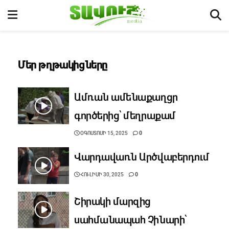
Մեր թղթակիցները
Ամռան ամենաքաղցր
գործերից՝ մեղրաքամ
ՕԳՈՍՏՈՍԻ 15, 2025
0
Վարդավառն Արծվաբերդում
ՀՈՒԼԻՍԻ 30, 2025
0
Շիրակի մարզից
սահմանապահ Չինարի՝