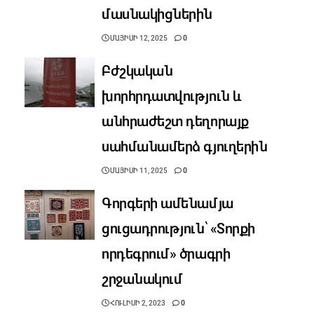
մասնակիցներին
ՄԱՅԻՍԻ 12, 2025
0
Բժշկական
խորհրդատվություն և
անհրաժեշտ դեղորայք
սահմանամերձ գյուղերին
ՄԱՅԻՍԻ 11, 2025
0
Գորգերի ամենամյա
ցուցադրություն՝ «Տորքի
որդեգրում» ծրագրի
շրջանակում
ՀՈՒԼԻՍԻ 2, 2023
0