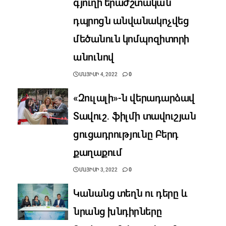
գյուղի երաժշտական
դպրոցն անվանակոչվեց
մեծանուն կոմպոզիտորի
անունով
ՄԱՅԻՍԻ 4, 2022
0
«Զուլալի»-ն վերադարձավ
Տավուշ․ ֆիլմի տավուշյան
ցուցադրությունը Բերդ
քաղաքում
ՄԱՅԻՍԻ 3, 2022
0
Կանանց տեղն ու դերը և
նրանց խնդիրները