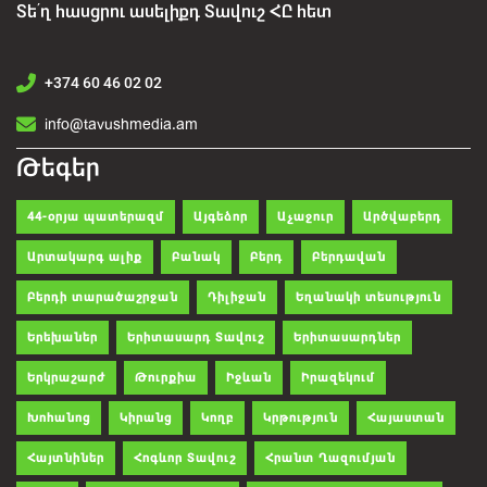
Տե՛ղ հասցրու ասելիքդ Տավուշ ՀԸ հետ
+374 60 46 02 02
info@tavushmedia.am
Թեգեր
44-օրյա պատերազմ
Այգեձոր
Աչաջուր
Արծվաբերդ
Արտակարգ ալիք
Բանակ
Բերդ
Բերդավան
Բերդի տարածաշրջան
Դիլիջան
Եղանակի տեսություն
Երեխաներ
Երիտասարդ Տավուշ
Երիտասարդներ
Երկրաշարժ
Թուրքիա
Իջևան
Իրազեկում
Խոհանոց
Կիրանց
Կողբ
Կրթություն
Հայաստան
Հայտնիներ
Հոգևոր Տավուշ
Հրանտ Ղազումյան