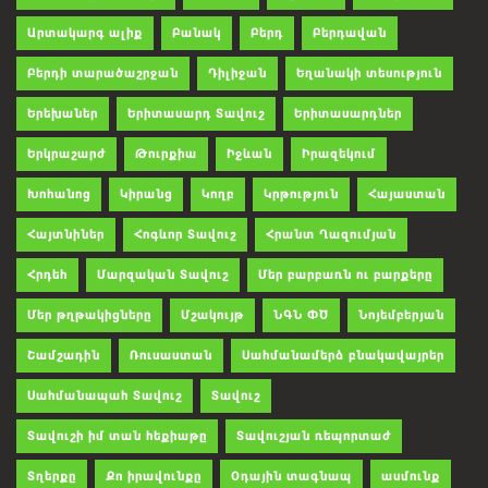
Արտակարգ ալիք
Բանակ
Բերդ
Բերդավան
Բերդի տարածաշրջան
Դիլիջան
Եղանակի տեսություն
Երեխաներ
Երիտասարդ Տավուշ
Երիտասարդներ
Երկրաշարժ
Թուրքիա
Իջևան
Իրազեկում
Խոհանոց
Կիրանց
Կողբ
Կրթություն
Հայաստան
Հայտնիներ
Հոգևոր Տավուշ
Հրանտ Ղազումյան
Հրդեհ
Մարզական Տավուշ
Մեր բարբառն ու բարքերը
Մեր թղթակիցները
Մշակույթ
ՆԳՆ ՓԾ
Նոյեմբերյան
Շամշադին
Ռուսաստան
Սահմանամերձ բնակավայրեր
Սահմանապահ Տավուշ
Տավուշ
Տավուշի իմ տան հեքիաթը
Տավուշյան ռեպորտաժ
Տղերքը
Քո իրավունքը
Օդային տագնապ
ասմունք