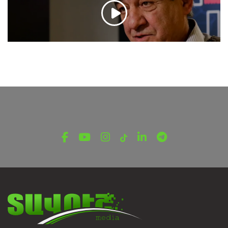
ԵՌԱՆԿՅՈՒՆ
Եռանկյուն. Մանվել Սարգսյան.
Հայաստան․ Իրավունքներից հրաժարվելու
քաղաքականություն
Հունիսի 24, 2022