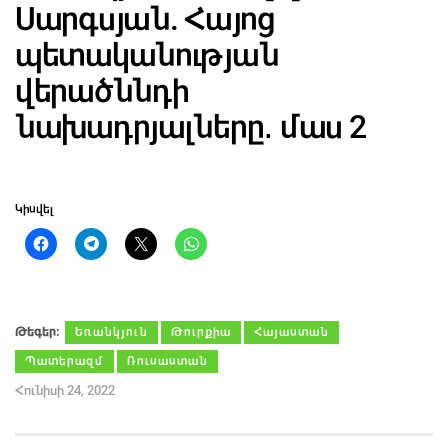
Սարգսյան. Հայոց
պետականության
վերածննդի
նախադրյալները․ մաս 2
Կիսվել
Թեգեր։
Եռանկյուն
Թուրքիա
Հայաստան
Պատերազմ
Ռուսաստան
Հունիսի 24, 2022