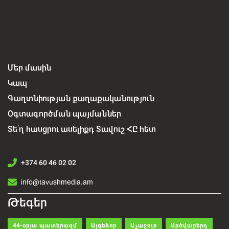
Մեր մասին
Կապ
Գաղտնիության քաղաքականություն
Օգտագործման պայմաններ
Տե՛ղ հասցրու ասելիքդ Տավուշ ՀԸ հետ
+374 60 46 02 02
info@tavushmedia.am
Թեգեր
44-օրյա պատերազմ
Այգեձոր
Աչաջուր
Արծվաբերդ