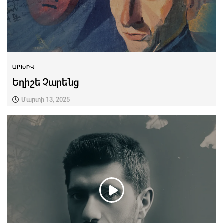
ԱՐԽԻՎ
Եղիշե Չարենց
Մարտի 13, 2025