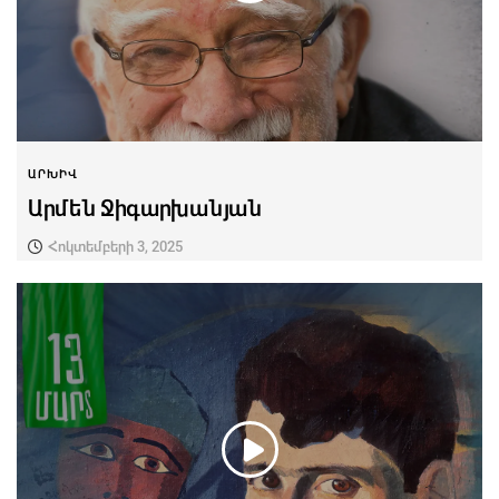
ԱՐԽԻՎ
Արմեն Ջիգարխանյան
Հոկտեմբերի 3, 2025