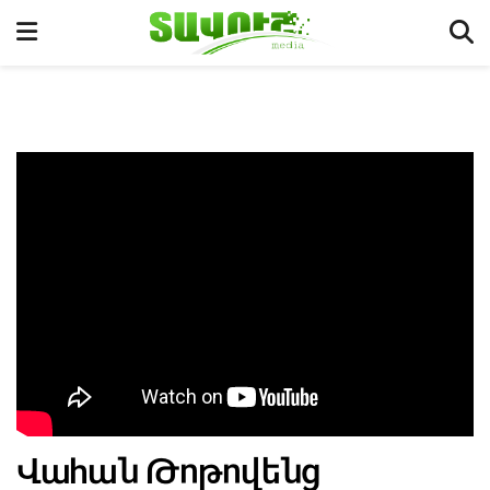
Վահան Թոթովենց