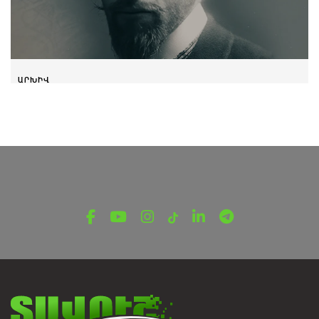
ԱՐԽԻՎ
Ալեքսանդր Թամանյան
Մարտի 4, 2025