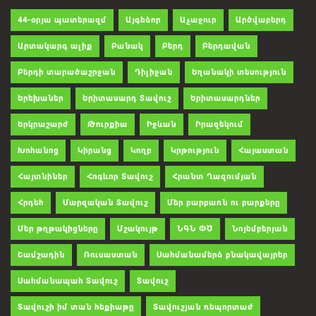
44-օրյա պատերազմ
Այգեձոր
Աչաջուր
Արծվաբերդ
Արտակարգ ալիք
Բանակ
Բերդ
Բերդավան
Բերդի տարածաշրջան
Դիլիջան
Եղանակի տեսություն
Երեխաներ
Երիտասարդ Տավուշ
Երիտասարդներ
Երկրաշարժ
Թուրքիա
Իջևան
Իրազեկում
Խոհանոց
Կիրանց
Կողբ
Կրթություն
Հայաստան
Հայտնիներ
Հոգևոր Տավուշ
Հրանտ Ղազումյան
Հրդեհ
Մարզական Տավուշ
Մեր բարբառն ու բարքերը
Մեր թղթակիցները
Մշակույթ
ՆԳՆ ՓԾ
Նոյեմբերյան
Շամշադին
Ռուսաստան
Սահմանամերձ բնակավայրեր
Սահմանապահ Տավուշ
Տավուշ
Տավուշի իմ տան հեքիաթը
Տավուշյան ռեպորտաժ