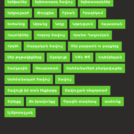
Երեխաներ
Երիտասարդ Տավուշ
Երիտասարդներ
Երկրաշարժ
Թուրքիա
Իջևան
Իրազեկում
Խոհանոց
Կիրանց
Կողբ
Կրթություն
Հայաստան
Հայտնիներ
Հոգևոր Տավուշ
Հրանտ Ղազումյան
Հրդեհ
Մարզական Տավուշ
Մեր բարբառն ու բարքերը
Մեր թղթակիցները
Մշակույթ
ՆԳՆ ՓԾ
Նոյեմբերյան
Շամշադին
Ռուսաստան
Սահմանամերձ բնակավայրեր
Սահմանապահ Տավուշ
Տավուշ
Տավուշի իմ տան հեքիաթը
Տավուշյան ռեպորտաժ
Տղերքը
Քո իրավունքը
Օդային տագնապ
ասմունք
էլեկտրաշչակ