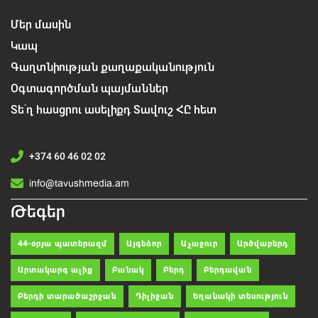
Մեր մասին
Կապ
Գաղտնիության քաղաքականություն
Օգտագործման պայմաններ
Տե՛ղ հասցրու ասելիքդ Տավուշ ՀԸ հետ
+374 60 46 02 02
info@tavushmedia.am
Թեգեր
44-օրյա պատերազմ
Այգեձոր
Աչաջուր
Արծվաբերդ
Արտակարգ ալիք
Բանակ
Բերդ
Բերդավան
Բերդի տարածաշրջան
Դիլիջան
Եղանակի տեսություն