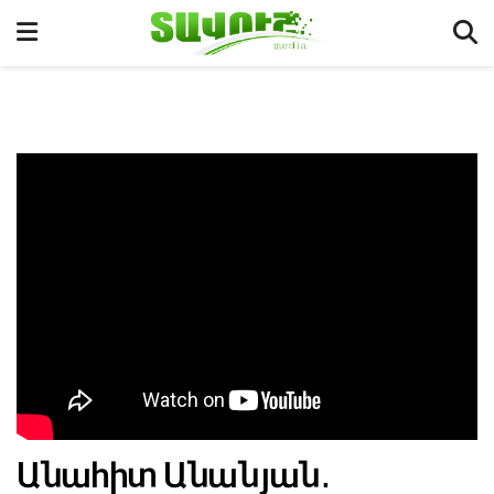
Անահիտ Անանյան․