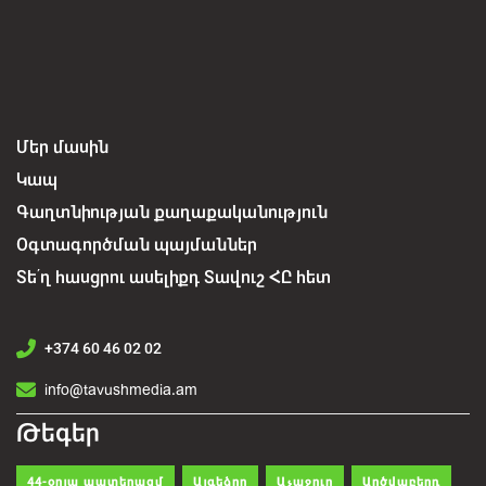
Մեր մասին
Կապ
Գաղտնիության քաղաքականություն
Օգտագործման պայմաններ
Տե՛ղ հասցրու ասելիքդ Տավուշ ՀԸ հետ
+374 60 46 02 02
info@tavushmedia.am
Թեգեր
44-օրյա պատերազմ
Այգեձոր
Աչաջուր
Արծվաբերդ