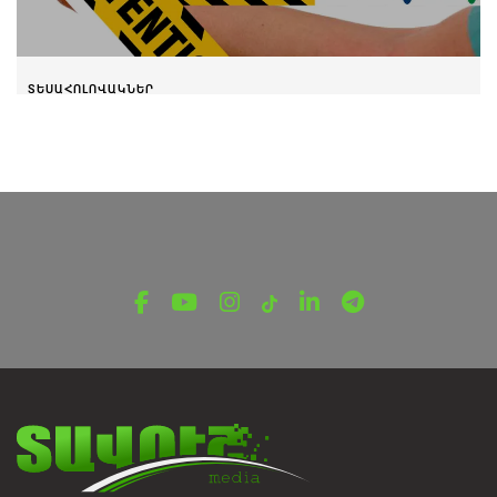
ՏԵՍԱՀՈԼՈՎԱԿՆԵՐ
Առաջին օգնություն․ Վիրակապեր
Մարտի 15, 2022