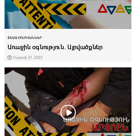
ՏԵՍԱՀՈԼՈՎԱԿՆԵՐ
Առաջին օգնություն․ Այրվածքներ
Մարտի 31, 2022