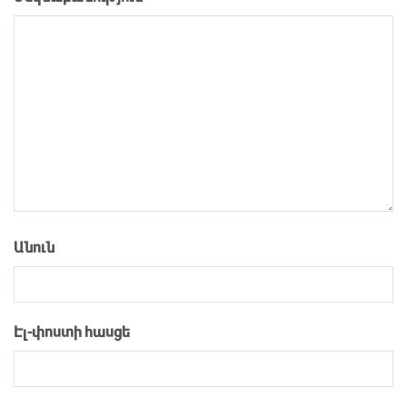
Անուն
Էլ-փոստի հասցե