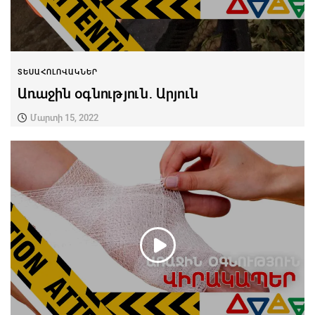
ՏԵՍԱՀՈԼՈՎԱԿՆԵՐ
Առաջին օգնություն․ Արյուն
Մարտի 15, 2022