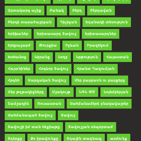
Արտակարգ ալիք
Բանակ
Բերդ
Բերդավան
Բերդի տարածաշրջան
Դիլիջան
Եղանակի տեսություն
Երեխաներ
Երիտասարդ Տավուշ
Երիտասարդներ
Երկրաշարժ
Թուրքիա
Իջևան
Իրազեկում
Խոհանոց
Կիրանց
Կողբ
Կրթություն
Հայաստան
Հայտնիներ
Հոգևոր Տավուշ
Հրանտ Ղազումյան
Հրդեհ
Մարզական Տավուշ
Մեր բարբառն ու բարքերը
Մեր թղթակիցները
Մշակույթ
ՆԳՆ ՓԾ
Նոյեմբերյան
Շամշադին
Ռուսաստան
Սահմանամերձ բնակավայրեր
Սահմանապահ Տավուշ
Տավուշ
Տավուշի իմ տան հեքիաթը
Տավուշյան ռեպորտաժ
Տղերքը
Քո իրավունքը
Օդային տագնապ
ասմունք