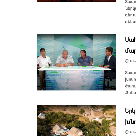
Տավո
ներկ
գեղա
դեկտ
Սահ
մար
ՀՈԿՏ
Տավո
խոսո
ծառա
Քննա
Երկ
խնդ
ՀՈԿՏ