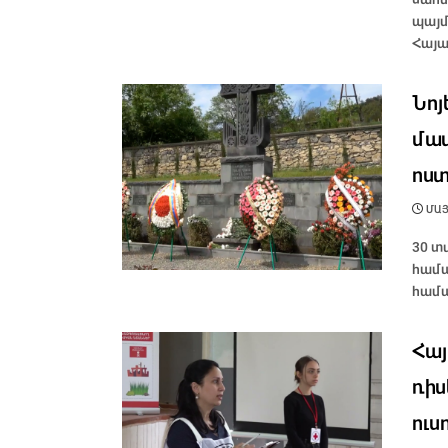
պայմ
Հայա
Նոյ
մատ
ոստ
ՄԱՅԻ
30 տ
համա
համա
Հայ
ռիս
ուս