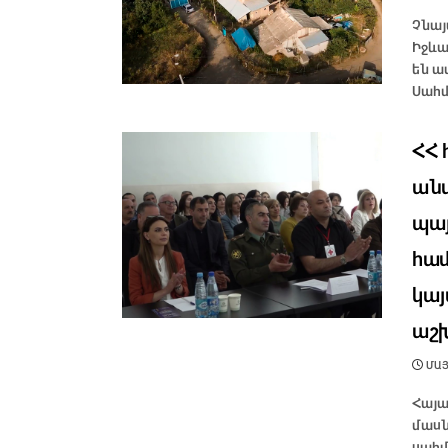
Չնայ
Իջևա
են ա
Սահմ
ՀՀ 
անվ
պայ
համ
կայ
աշ
ՄԱՅԻ
Հայա
մասն
սահմ