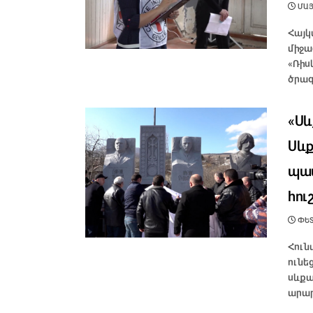
ՄԱՅԻ
Հայկ
միջա
«Ռիս
ծրագ
«Սև
Սևք
պատ
հու
ՓԵՏ
Հուն
ունե
սևքա
արար