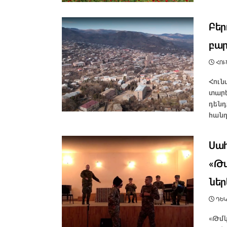
Բեր
բար
ՀՈՒՆ
Հուն
տարե
դենդ
հանդ
Սա
«Թմ
նե
ԴԵԿ
«Թմկ