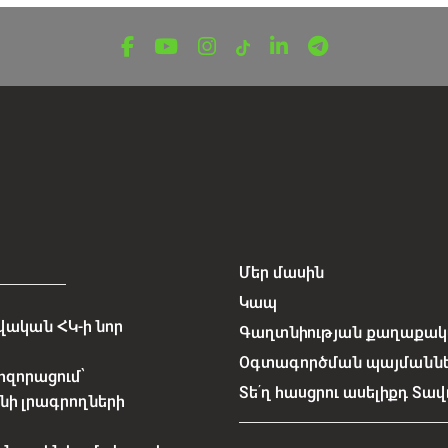
Մեր մասին
Կապ
ական ՀԿ-ի նոր
Գաղտնիության քաղաքակա
Օգտագործման պայմանն
հզորացում՝
Տե՛ղ հասցրու ասելիքդ Տավ
նի լրագրողների