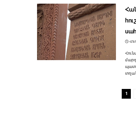
Հան
հու
սա
ՀՈՒՆ
Հուն
մարդ
պատե
տղան
1