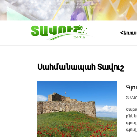
Հեռու
Սահմանապահ Տավուշ
Գյո
ՄԱՐՏ
Շաբա
ընկն
գյու
գյուղ