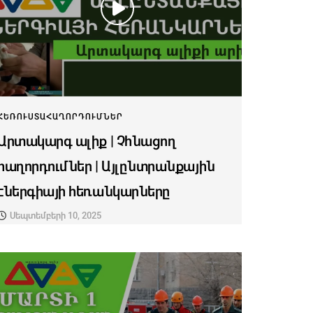
ՀԵՌՈՒՍՏԱՀԱՂՈՐԴՈՒՄՆԵՐ
Արտակարգ ալիք | Չհնացող
հաղորդումներ | Այլընտրանքային
էներգիայի հեռանկարները
Սեպտեմբերի 10, 2025