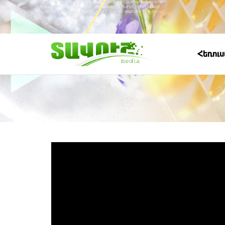
Հեռու