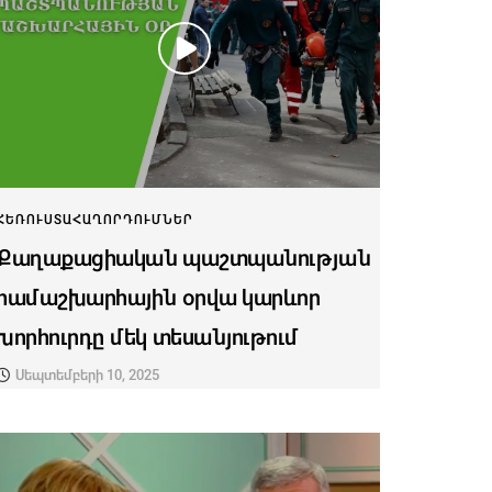
ՀԵՌՈՒՍՏԱՀԱՂՈՐԴՈՒՄՆԵՐ
Քաղաքացիական պաշտպանության
համաշխարհային օրվա կարևոր
խորհուրդը մեկ տեսանյութում
Սեպտեմբերի 10, 2025