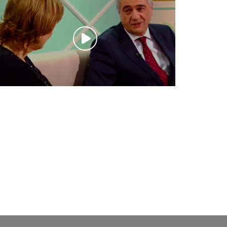
ՀԵՌՈՒՍՏԱՀԱՂՈՐԴՈՒՄՆԵՐ
Արտակարգ զրույց | Նիկոլայ
Գրիգորյան
Ապրիլի 1, 2022