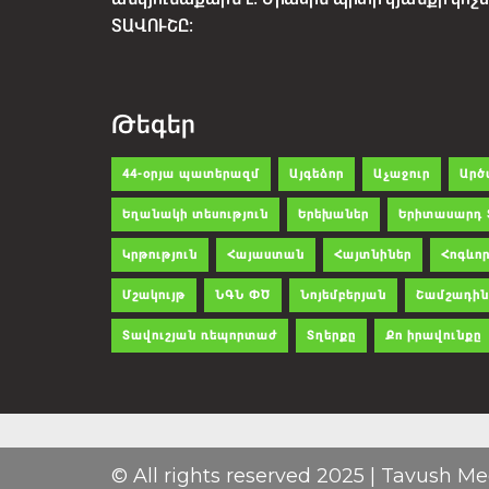
ՏԱՎՈՒՇԸ:
Թեգեր
44-օրյա պատերազմ
Այգեձոր
Աչաջուր
Արծ
Եղանակի տեսություն
Երեխաներ
Երիտասարդ 
Կրթություն
Հայաստան
Հայտնիներ
Հոգևոր
Մշակույթ
ՆԳՆ ՓԾ
Նոյեմբերյան
Շամշադին
Տավուշյան ռեպորտաժ
Տղերքը
Քո իրավունքը
© All rights reserved 2025 | Tavush Me