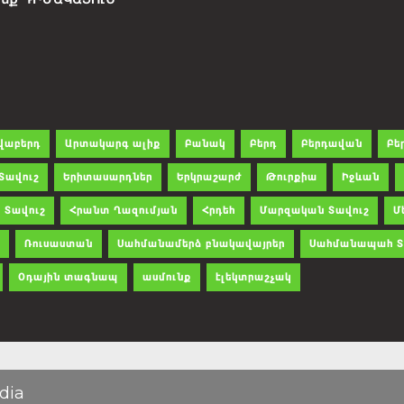
վաբերդ
Արտակարգ ալիք
Բանակ
Բերդ
Բերդավան
Բե
Տավուշ
Երիտասարդներ
Երկրաշարժ
Թուրքիա
Իջևան
 Տավուշ
Հրանտ Ղազումյան
Հրդեհ
Մարզական Տավուշ
Մ
Ռուսաստան
Սահմանամերձ բնակավայրեր
Սահմանապահ Տ
Օդային տագնապ
ասմունք
էլեկտրաշչակ
dia