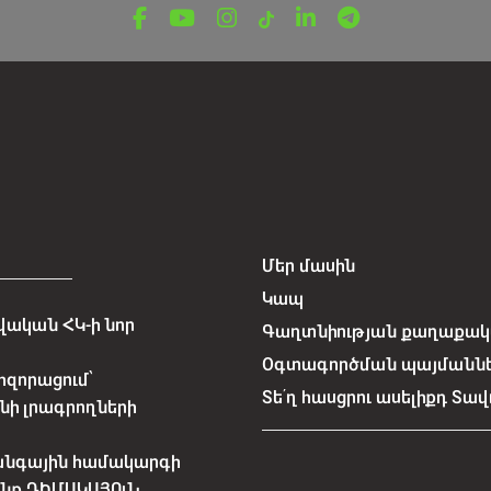
Մեր մասին
Կապ
ական ՀԿ-ի նոր
Գաղտնիության քաղաքակա
Օգտագործման պայմանն
հզորացում՝
Տե՛ղ հասցրու ասելիքդ Տավ
նի լրագրողների
անգային համակարգի
չենք ԴԻՄԱԿԱՅՈւՆ