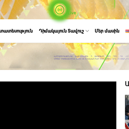
Live
ստատեսություն
Դիմակայուն Տավուշ
Մեր մասին