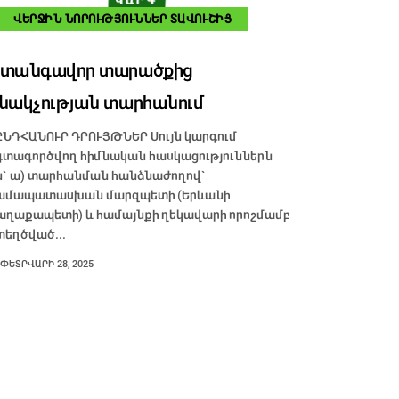
ՎԵՐՋԻՆ ՆՈՐՈՒԹՅՈՒՆՆԵՐ ՏԱՎՈՒՇԻՑ
տանգավոր տարածքից
նակչության տարհանում
.ԸՆԴՀԱՆՈՒՐ ԴՐՈՒՅԹՆԵՐ Սույն կարգում
գտագործվող հիմնական հասկացություններն
ն` ա) տարհանման հանձնաժողով`
ամապատասխան մարզպետի (Երևանի
աղաքապետի) և համայնքի ղեկավարի որոշմամբ
տեղծված...
ՓԵՏՐՎԱՐԻ 28, 2025