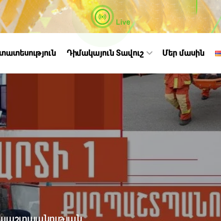
Live
ստատեսություն
Դիմակայուն Տավուշ
Մեր մասին
 պաշտպանության