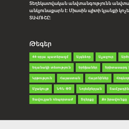
Տեղեկատվական անվտանգությունն անվտ
անկյունաքարն է: Միասին պիտի կյանքի կո
ՏԱՎՈՒՇԸ:
Թեգեր
44-օրյա պատերազմ
Այգեձոր
Աչաջուր
Արծ
Եղանակի տեսություն
Երեխաներ
Երիտասարդ 
Կրթություն
Հայաստան
Հայտնիներ
Հոգևոր
Մշակույթ
ՆԳՆ ՓԾ
Նոյեմբերյան
Շամշադին
Տավուշյան ռեպորտաժ
Տղերքը
Քո իրավունքը