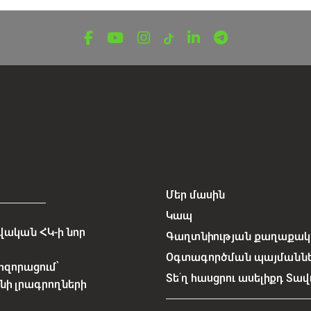
Մեր մասին
Կապ
ական ՀԿ-ի նոր
Գաղտնիության քաղաքակա
Օգտագործման պայմանն
հզորացում՝
Տե՛ղ հասցրու ասելիքդ Տավ
նի լրագրողների