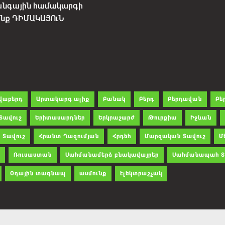
անգային համակարգի
չենք ԴԻՄԱԿԱՅՈւՆ
վաբերդ
Արտակարգ ալիք
Բանակ
Բերդ
Բերդավան
Բե
Տավուշ
Երիտասարդներ
Երկրաշարժ
Թուրքիա
Իջևան
 Տավուշ
Հրանտ Ղազումյան
Հրդեհ
Մարզական Տավուշ
Մ
Ռուսաստան
Սահմանամերձ բնակավայրեր
Սահմանապահ Տ
Օդային տագնապ
ասմունք
էլեկտրաշչակ