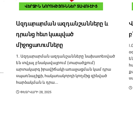
ՎԵՐՋԻՆ ՆՈՐՈՒԹՅՈՒՆՆԵՐ ՏԱՎՈՒՇԻՑ
Ազդարարման ազդանշանները և
Վ
դրանց հետ կապված
բ
միջոցառումները
I
օ
1. Ազդարարման ազդանշանները նախատեսված
ե
են տվյալ բնակավայրում (տարածքում)
հ
արտակարգ իրավիճակի առաջացման կամ դրա
..
ք
սպառնալիքի, հակառակորդի կողմից զինված
ս
հարձակման և դրա...
ՓԵՏՐՎԱՐԻ 28, 2025