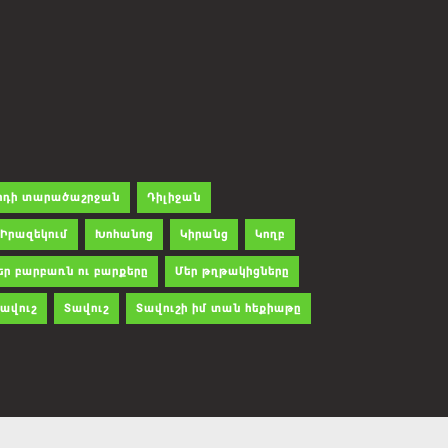
րդի տարածաշրջան
Դիլիջան
Իրազեկում
Խոհանոց
Կիրանց
Կողբ
եր բարբառն ու բարքերը
Մեր թղթակիցները
ավուշ
Տավուշ
Տավուշի իմ տան հեքիաթը