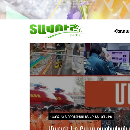
Հեռու
ՎԵՐՋԻՆ ՆՈՐՈՒԹՅՈՒՆՆԵՐ ՏԱՎՈՒՇԻՑ
Մարտի 1-ը Քաղաքացիական