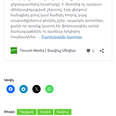
Կիսվել
Թեգեր։
Դիլիջան
Հրդեհ
Տավուշ