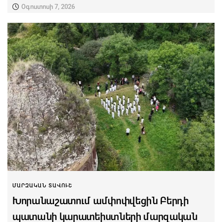
Օգոստոսի 7, 2026
ՄԱՐԶԱԿԱՆ ՏԱՎՈՒՇ
Խորանաշատում ամփոփվեցին Բերդի
պատանի կարատեիստների մարզական