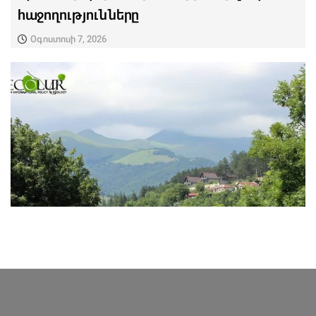
հաջողությունները
Օգոստոսի 7, 2026
ՎԵՐՋԻՆ ՆՈՐՈՒԹՅՈՒՆՆԵՐ ՏԱՎՈՒՇԻՑ
Դիլիջանը՝ որպես կենսաբազմազանության