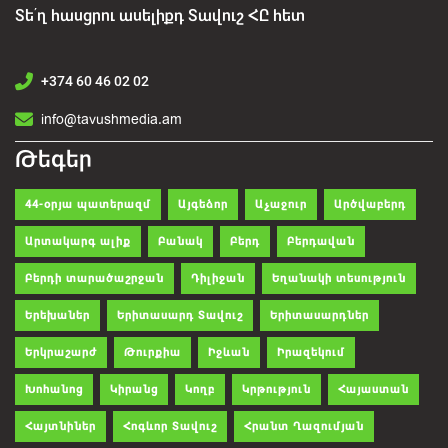
Տե՛ղ հասցրու ասելիքդ Տավուշ ՀԸ հետ
+374 60 46 02 02
info@tavushmedia.am
Թեգեր
44-օրյա պատերազմ
Այգեձոր
Աչաջուր
Արծվաբերդ
Արտակարգ ալիք
Բանակ
Բերդ
Բերդավան
Բերդի տարածաշրջան
Դիլիջան
Եղանակի տեսություն
Երեխաներ
Երիտասարդ Տավուշ
Երիտասարդներ
Երկրաշարժ
Թուրքիա
Իջևան
Իրազեկում
Խոհանոց
Կիրանց
Կողբ
Կրթություն
Հայաստան
Հայտնիներ
Հոգևոր Տավուշ
Հրանտ Ղազումյան