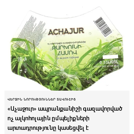
ՎԵՐՋԻՆ ՆՈՐՈՒԹՅՈՒՆՆԵՐ ՏԱՎՈՒՇԻՑ
«Աչաջուր» ապրանքանիշի գազավորված
ոչ ալկոհոլային ըմպելիքների
արտադրությունը կասեցվել է