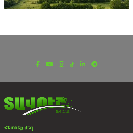
ՎԵՐՋԻՆ ՆՈՐՈՒԹՅՈՒՆՆԵՐ ՏԱՎՈՒՇԻՑ
«Դիլիջան» ազգային պարկում
հայտնաբերվել են մոլորված
զբոսաշրջիկները
Օգոստոսի 7, 2026
Հետևեք մեզ