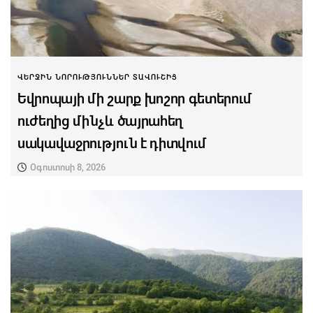
ՎԵՐՋԻՆ ՆՈՐՈՒԹՅՈՒՆՆԵՐ ՏԱՎՈՒՇԻՑ
Եվրոպայի մի շարք խոշոր գետերում
ուժեղից մինչև ծայրահեղ
սակավաջրություն է դիտվում
Օգոստոսի 8, 2026