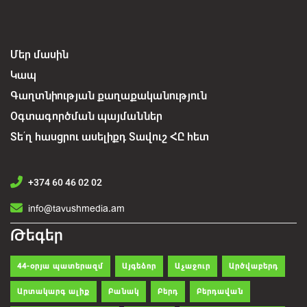
Մեր մասին
Կապ
Գաղտնիության քաղաքականություն
Օգտագործման պայմաններ
Տե՛ղ հասցրու ասելիքդ Տավուշ ՀԸ հետ
+374 60 46 02 02
info@tavushmedia.am
Թեգեր
44-օրյա պատերազմ
Այգեձոր
Աչաջուր
Արծվաբերդ
Արտակարգ ալիք
Բանակ
Բերդ
Բերդավան