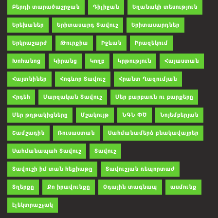
Բերդի տարածաշրջան
Դիլիջան
Եղանակի տեսություն
Երեխաներ
Երիտասարդ Տավուշ
Երիտասարդներ
Երկրաշարժ
Թուրքիա
Իջևան
Իրազեկում
Խոհանոց
Կիրանց
Կողբ
Կրթություն
Հայաստան
Հայտնիներ
Հոգևոր Տավուշ
Հրանտ Ղազումյան
Հրդեհ
Մարզական Տավուշ
Մեր բարբառն ու բարքերը
Մեր թղթակիցները
Մշակույթ
ՆԳՆ ՓԾ
Նոյեմբերյան
Շամշադին
Ռուսաստան
Սահմանամերձ բնակավայրեր
Սահմանապահ Տավուշ
Տավուշ
Տավուշի իմ տան հեքիաթը
Տավուշյան ռեպորտաժ
Տղերքը
Քո իրավունքը
Օդային տագնապ
ասմունք
էլեկտրաշչակ