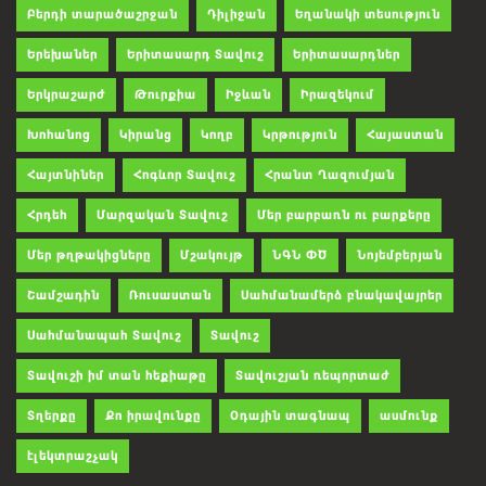
Բերդի տարածաշրջան
Դիլիջան
Եղանակի տեսություն
Երեխաներ
Երիտասարդ Տավուշ
Երիտասարդներ
Երկրաշարժ
Թուրքիա
Իջևան
Իրազեկում
Խոհանոց
Կիրանց
Կողբ
Կրթություն
Հայաստան
Հայտնիներ
Հոգևոր Տավուշ
Հրանտ Ղազումյան
Հրդեհ
Մարզական Տավուշ
Մեր բարբառն ու բարքերը
Մեր թղթակիցները
Մշակույթ
ՆԳՆ ՓԾ
Նոյեմբերյան
Շամշադին
Ռուսաստան
Սահմանամերձ բնակավայրեր
Սահմանապահ Տավուշ
Տավուշ
Տավուշի իմ տան հեքիաթը
Տավուշյան ռեպորտաժ
Տղերքը
Քո իրավունքը
Օդային տագնապ
ասմունք
էլեկտրաշչակ