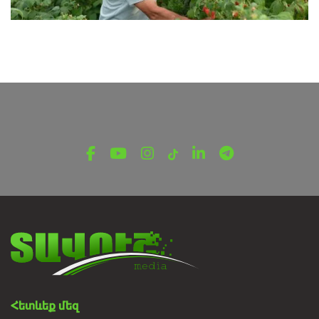
ՌԵՊՈՐՏԱԺ
Ապրուստը՝ հողից․ Տավուշի
գյուղատնտեսության խնդիրներն ու նոր
հնարավորությունները
Օգոստոսի 8, 2026
Հետևեք մեզ