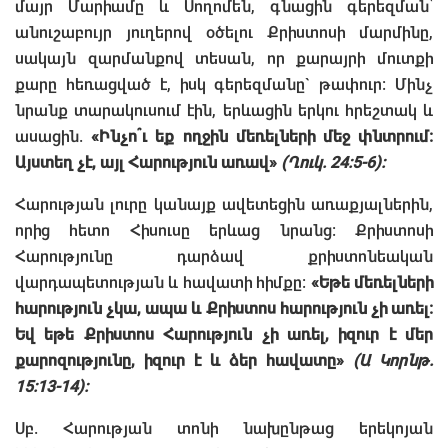
մայր Մարիամը և Սողոմեն, գնացին գերեզման՝
անուշաբույր յուղերով օծելու Քրիստոսի մարմինը,
սակայն զարմանքով տեսան, որ քարայրի մուտքի
քարը հեռացված է, իսկ գերեզմանը` թափուր: Մինչ
նրանք տարակուսում էին, երևացին երկու հրեշտակ և
ասացին.
«Ինչո՞ւ եք ողջին մեռելների մեջ փնտրում:
Այստեղ չէ, այլ Հարություն առավ»
(Ղուկ. 24:5-6):
Հարության լուրը կանայք ավետեցին առաքյալներին,
որից հետո Հիսուսը երևաց նրանց: Քրիստոսի
Հարությունը դարձավ քրիստոնեական
վարդապետության և հավատի հիմքը:
«Եթե մեռելների
հարություն չկա, ապա և Քրիստոս հարություն չի առել:
Եվ եթե Քրիստոս Հարություն չի առել, իզուր է մեր
քարոզությունը, իզուր է և ձեր հավատը»
(Ա Կորնթ.
15:13-14):
Սբ. Հարության տոնի նախընթաց երեկոյան