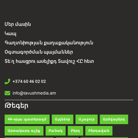
Մեր մասին
Կապ
Գաղտնիության քաղաքականություն
Օգտագործման պայմաններ
Տե՛ղ հասցրու ասելիքդ Տավուշ ՀԸ հետ
+374 60 46 02 02
info@tavushmedia.am
Թեգեր
44-օրյա պատերազմ
Այգեձոր
Աչաջուր
Արծվաբերդ
Արտակարգ ալիք
Բանակ
Բերդ
Բերդավան