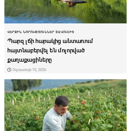
ՎԵՐՋԻՆ ՆՈՐՈՒԹՅՈՒՆՆԵՐ ՏԱՎՈՒՇԻՑ
Պարզ լճի հարակից անտառում
հայտնաբերվել են մոլորված
քաղաքացիները
Օգոստոսի 10, 2026