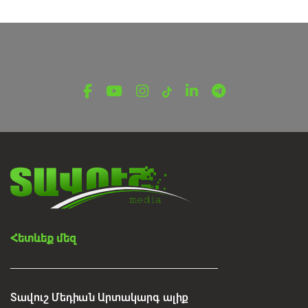
ՀԱՐՑԱԶՐՈՒՅՑՆԵՐ
Տեղեկատվական անվտանգության
մարտահրավերները
Օգոստոսի 4, 2026
Հետևեք մեզ
Տավուշ Մեդիան Արտակարգ ալիք