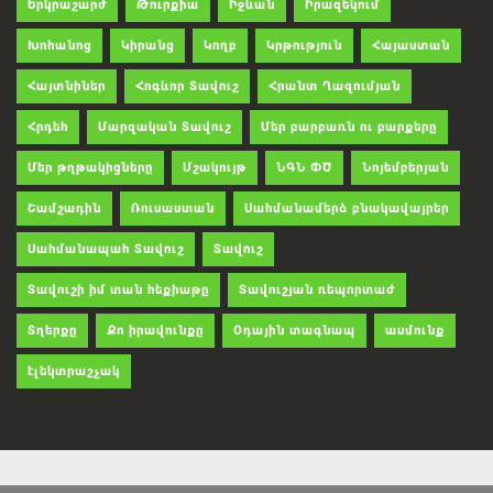
Երկրաշարժ
Թուրքիա
Իջևան
Իրազեկում
Խոհանոց
Կիրանց
Կողբ
Կրթություն
Հայաստան
Հայտնիներ
Հոգևոր Տավուշ
Հրանտ Ղազումյան
Հրդեհ
Մարզական Տավուշ
Մեր բարբառն ու բարքերը
Մեր թղթակիցները
Մշակույթ
ՆԳՆ ՓԾ
Նոյեմբերյան
Շամշադին
Ռուսաստան
Սահմանամերձ բնակավայրեր
Սահմանապահ Տավուշ
Տավուշ
Տավուշի իմ տան հեքիաթը
Տավուշյան ռեպորտաժ
Տղերքը
Քո իրավունքը
Օդային տագնապ
ասմունք
էլեկտրաշչակ