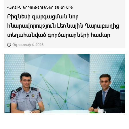
ՎԵՐՋԻՆ ՆՈՐՈՒԹՅՈՒՆՆԵՐ ՏԱՎՈՒՇԻՑ
Բիզնեսի զարգացման նոր
հնարավորություն Լեռնային Ղարաբաղից
տեղահանված գործարարների համար
Օգոստոսի 4, 2026