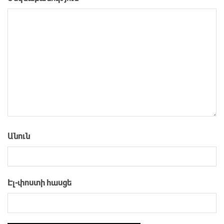
Անուն
Էլ-փոստի հասցե