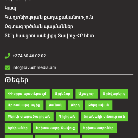
Կապ
Գաղտնիության քաղաքականություն
Օգտագործման պայմաններ
Տե՛ղ հասցրու ասելիքդ Տավուշ ՀԸ հետ
+374 60 46 02 02
info@tavushmedia.am
Թեգեր
44-օրյա պատերազմ
Այգեձոր
Աչաջուր
Արծվաբերդ
Արտակարգ ալիք
Բանակ
Բերդ
Բերդավան
Բերդի տարածաշրջան
Դիլիջան
Եղանակի տեսություն
Երեխաներ
Երիտասարդ Տավուշ
Երիտասարդներ