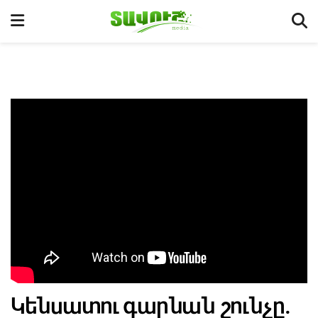
Կենսատու գարնան շունչը.