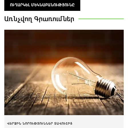
Առնչվող
Գրառումներ
ՎԵՐՋԻՆ ՆՈՐՈՒԹՅՈՒՆՆԵՐ ՏԱՎՈՒՇԻՑ