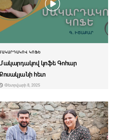
ՄԱԿԱՐԴԱԿՈՎ ԿՈՖԵ
Մակարդակով կոֆե Գոհար
Քոսակյանի հետ
Փետրվարի 8, 2025