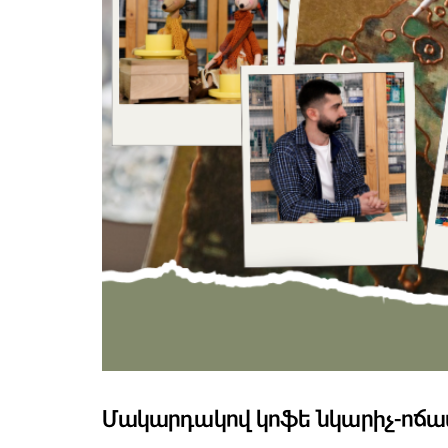
Մակարդակով կոֆե նկարիչ-ոճավ