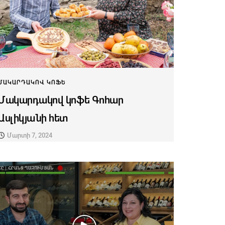
ՄԱԿԱՐԴԱԿՈՎ ԿՈՖԵ
Մակարդակով կոֆե Գոհար
Ասլիկյանի հետ
Մարտի 7, 2024