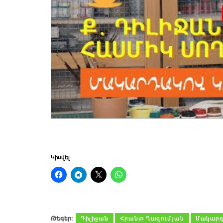
Կիսվել
Թեգեր։
Դիլիջան
Հրանտ Ղազումյան
Մակարդ