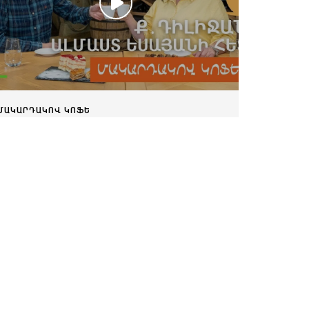
ՄԱԿԱՐԴԱԿՈՎ ԿՈՖԵ
Մակարդակով կոֆե Ալմաստ
Եսայանի հետ
Դեկտեմբերի 22, 2023