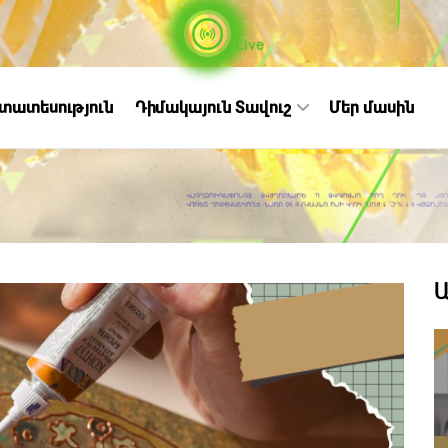
Live
ստատեսություն
Դիմակայուն Տավուշ
Մեր մասին