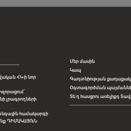
Մեր մասին
Կապ
ական ՀԿ-ի նոր
Գաղտնիության քաղաքակա
Օգտագործման պայմանն
հզորացում՝
Տե՛ղ հասցրու ասելիքդ Տավ
նի լրագրողների
անգային համակարգի
չենք ԴԻՄԱԿԱՅՈւՆ