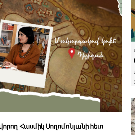
որող Հասմիկ Սողոմոնյանի հետ