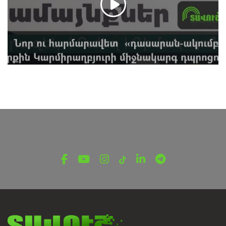
ԹԵՄԱՏԻԿ ՀԱՂՈՐԴՈՒՄՆԵՐ
Նոր «դասարան-ակումբ»՝ Ներքին
Կարմիրաղբյուրի միջնակարգ դպրոցում
Մարտի 23, 2025