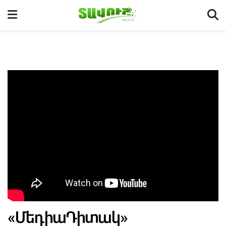
«ՄեդիաԴիտակ»