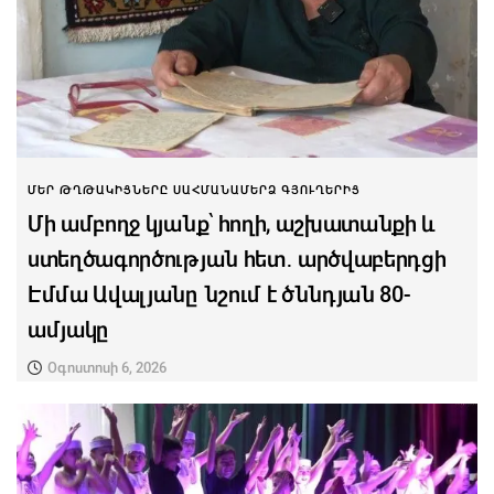
ՄԵՐ ԹՂԹԱԿԻՑՆԵՐԸ ՍԱՀՄԱՆԱՄԵՐՁ ԳՅՈՒՂԵՐԻՑ
Մի ամբողջ կյանք՝ հողի, աշխատանքի և
ստեղծագործության հետ․ արծվաբերդցի
Էմմա Ավալյանը նշում է ծննդյան 80-
ամյակը
Օգոստոսի 6, 2026