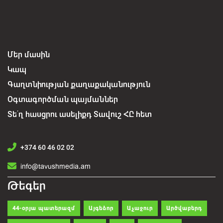
Մեր մասին
Կապ
Գաղտնիության քաղաքականություն
Օգտագործման պայմաններ
Տե՛ղ հասցրու ասելիքդ Տավուշ ՀԸ հետ
+374 60 46 02 02
info@tavushmedia.am
Թեգեր
44-օրյա պատերազմ
Այգեձոր
Աչաջուր
Արծվաբերդ