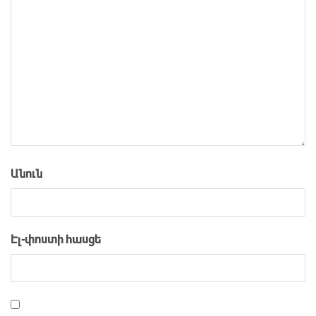
Անուն
Էլ-փոստի հասցե