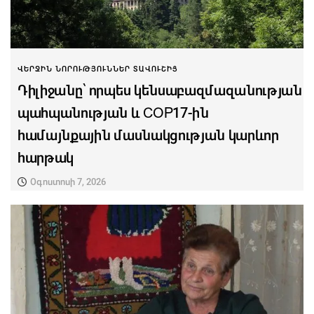
ՎԵՐՋԻՆ ՆՈՐՈՒԹՅՈՒՆՆԵՐ ՏԱՎՈՒՇԻՑ
Դիլիջանը՝ որպես կենսաբազմազանության
պահպանության և COP17-ին
համայնքային մասնակցության կարևոր
հարթակ
Օգոստոսի 7, 2026