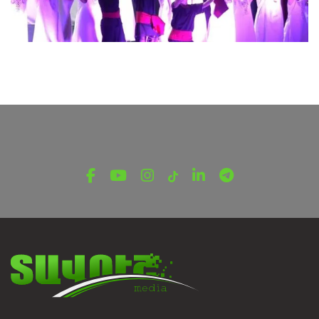
ՌԵՊՈՐՏԱԺ
10 տարվա ճանապարհ՝ ազգային պարի
միջոցով. Իջևանի «M» պարային համույթը
նշում է հոբելյանը
Օգոստոսի 6, 2026