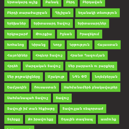
Արտակարգ ալիք
Բանակ
Բերդ
Բերդավան
Բերդի տարածաշրջան
Դիլիջան
Եղանակի տեսություն
Երեխաներ
Երիտասարդ Տավուշ
Երիտասարդներ
Երկրաշարժ
Թուրքիա
Իջևան
Իրազեկում
Խոհանոց
Կիրանց
Կողբ
Կրթություն
Հայաստան
Հայտնիներ
Հոգևոր Տավուշ
Հրանտ Ղազումյան
Հրդեհ
Մարզական Տավուշ
Մեր բարբառն ու բարքերը
Մեր թղթակիցները
Մշակույթ
ՆԳՆ ՓԾ
Նոյեմբերյան
Շամշադին
Ռուսաստան
Սահմանամերձ բնակավայրեր
Սահմանապահ Տավուշ
Տավուշ
Տավուշի իմ տան հեքիաթը
Տավուշյան ռեպորտաժ
Տղերքը
Քո իրավունքը
Օդային տագնապ
ասմունք