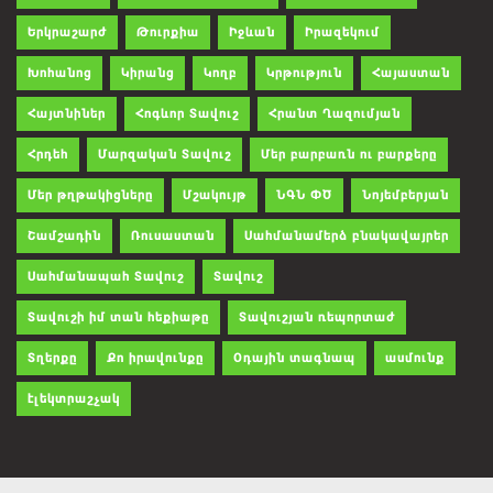
Երկրաշարժ
Թուրքիա
Իջևան
Իրազեկում
Խոհանոց
Կիրանց
Կողբ
Կրթություն
Հայաստան
Հայտնիներ
Հոգևոր Տավուշ
Հրանտ Ղազումյան
Հրդեհ
Մարզական Տավուշ
Մեր բարբառն ու բարքերը
Մեր թղթակիցները
Մշակույթ
ՆԳՆ ՓԾ
Նոյեմբերյան
Շամշադին
Ռուսաստան
Սահմանամերձ բնակավայրեր
Սահմանապահ Տավուշ
Տավուշ
Տավուշի իմ տան հեքիաթը
Տավուշյան ռեպորտաժ
Տղերքը
Քո իրավունքը
Օդային տագնապ
ասմունք
էլեկտրաշչակ