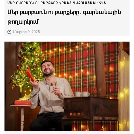
ՄԵՐ ԲԱՐԲԱՌՆ ՈՒ ԲԱՐՔԵՐԸ ՀՐԱՆՏ ՂԱԶՈՒՄՅԱՆԻ ՀԵՏ
Մեր բարբառն ու բարքերը․ գարնանային
թողարկում
Մարտի 9, 2025