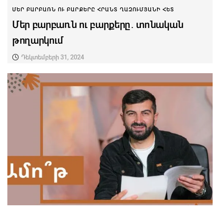
ՄԵՐ ԲԱՐԲԱՌՆ ՈՒ ԲԱՐՔԵՐԸ ՀՐԱՆՏ ՂԱԶՈՒՄՅԱՆԻ ՀԵՏ
Մեր բարբառն ու բարքերը․ տոնական
թողարկում
Դեկտեմբերի 31, 2024