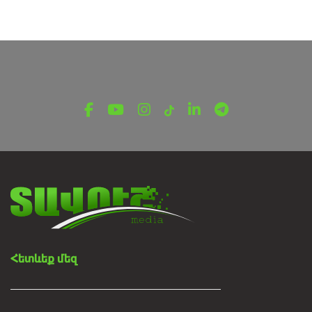
ՄԵՐ ԲԱՐԲԱՌՆ ՈՒ ԲԱՐՔԵՐԸ ՀՐԱՆՏ ՂԱԶՈՒՄՅԱՆԻ ՀԵՏ
Մեր բարբառն ու բարքերը․ Կարոտաչոր
թողարկում
Նոյեմբերի 24, 2024
Հետևեք մեզ