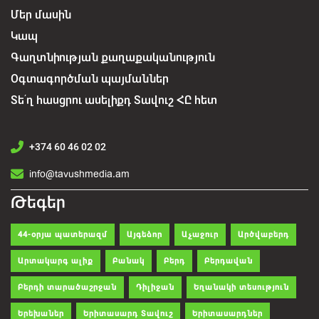
Մեր մասին
Կապ
Գաղտնիության քաղաքականություն
Օգտագործման պայմաններ
Տե՛ղ հասցրու ասելիքդ Տավուշ ՀԸ հետ
+374 60 46 02 02
info@tavushmedia.am
Թեգեր
44-օրյա պատերազմ
Այգեձոր
Աչաջուր
Արծվաբերդ
Արտակարգ ալիք
Բանակ
Բերդ
Բերդավան
Բերդի տարածաշրջան
Դիլիջան
Եղանակի տեսություն
Երեխաներ
Երիտասարդ Տավուշ
Երիտասարդներ