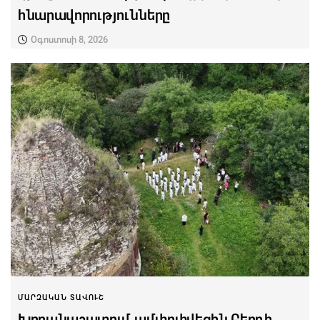
հնարավորությունները
Օգոստոսի 8, 2026
ՄԱՐԶԱԿԱՆ ՏԱՎՈՒՇ
Խորանաշատում ամփոփվեցին Բերդի