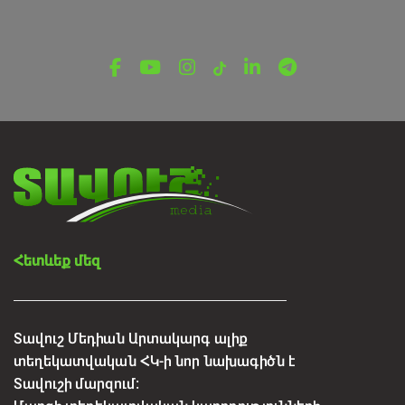
ՌԵՊՈՐՏԱԺ
10 տարվա ճանապարհ՝ ազգային պարի
միջոցով. Իջևանի «M» պարային համույթը
նշում է հոբելյանը
Օգոստոսի 6, 2026
Հետևեք մեզ
Տավուշ Մեդիան Արտակարգ ալիք
տեղեկատվական ՀԿ-ի նոր նախագիծն է
Տավուշի մարզում: