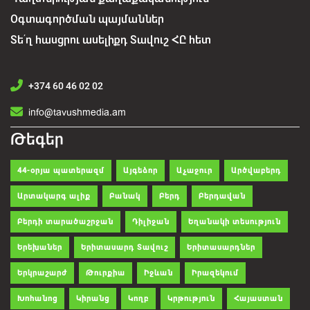
Օգտագործման պայմաններ
Տե՛ղ հասցրու ասելիքդ Տավուշ ՀԸ հետ
+374 60 46 02 02
info@tavushmedia.am
Թեգեր
44-օրյա պատերազմ
Այգեձոր
Աչաջուր
Արծվաբերդ
Արտակարգ ալիք
Բանակ
Բերդ
Բերդավան
Բերդի տարածաշրջան
Դիլիջան
Եղանակի տեսություն
Երեխաներ
Երիտասարդ Տավուշ
Երիտասարդներ
Երկրաշարժ
Թուրքիա
Իջևան
Իրազեկում
Խոհանոց
Կիրանց
Կողբ
Կրթություն
Հայաստան