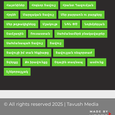
Հայտնիներ
Հոգևոր Տավուշ
Հրանտ Ղազումյան
Հրդեհ
Մարզական Տավուշ
Մեր բարբառն ու բարքերը
Մեր թղթակիցները
Մշակույթ
ՆԳՆ ՓԾ
Նոյեմբերյան
Շամշադին
Ռուսաստան
Սահմանամերձ բնակավայրեր
Սահմանապահ Տավուշ
Տավուշ
Տավուշի իմ տան հեքիաթը
Տավուշյան ռեպորտաժ
Տղերքը
Քո իրավունքը
Օդային տագնապ
ասմունք
էլեկտրաշչակ
© All rights reserved 2025 | Tavush Media