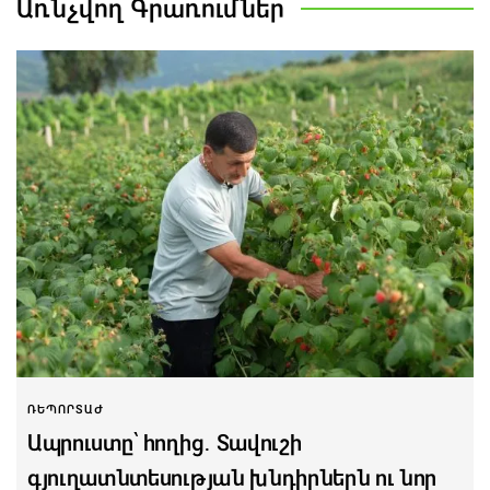
Առնչվող
Գրառումներ
ՌԵՊՈՐՏԱԺ
Ապրուստը՝ հողից․ Տավուշի
գյուղատնտեսության խնդիրներն ու նոր