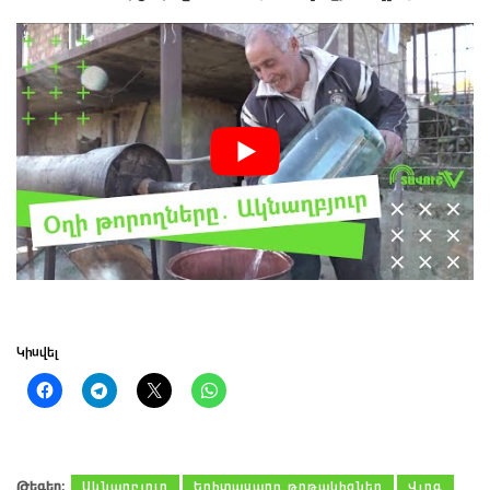
Կիսվել
Թեգեր։
Ակնաղբյուր
Երիտասարդ թղթակիցներ
Վլոգ