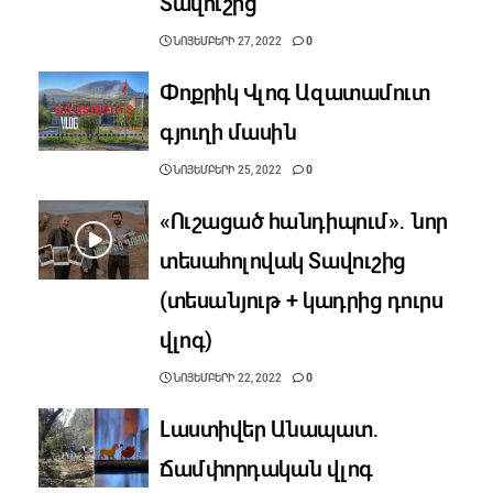
Տավուշից
ՆՈՅԵՄԲԵՐԻ 27, 2022
0
Փոքրիկ Վլոգ Ազատամուտ
գյուղի մասին
ՆՈՅԵՄԲԵՐԻ 25, 2022
0
«Ուշացած հանդիպում»․ նոր
տեսահոլովակ Տավուշից
(տեսանյութ + կադրից դուրս
վլոգ)
ՆՈՅԵՄԲԵՐԻ 22, 2022
0
Լաստիվեր Անապատ․
Ճամփորդական վլոգ