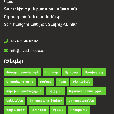
Կապ
Գաղտնիության քաղաքականություն
Օգտագործման պայմաններ
Տե՛ղ հասցրու ասելիքդ Տավուշ ՀԸ հետ
+374 60 46 02 02
info@tavushmedia.am
Թեգեր
44-օրյա պատերազմ
Այգեձոր
Աչաջուր
Արծվաբերդ
Արտակարգ ալիք
Բանակ
Բերդ
Բերդավան
Բերդի տարածաշրջան
Դիլիջան
Եղանակի տեսություն
Երեխաներ
Երիտասարդ Տավուշ
Երիտասարդներ
Երկրաշարժ
Թուրքիա
Իջևան
Իրազեկում