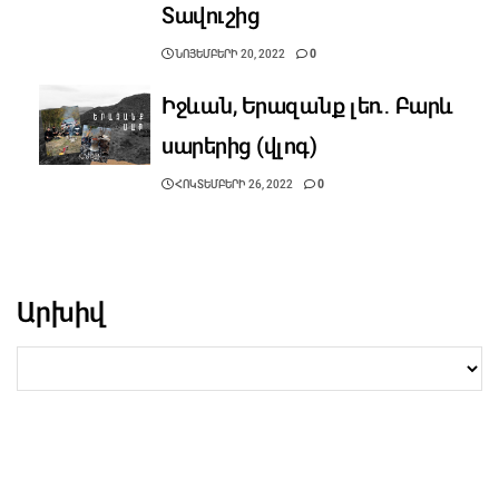
Տավուշից
ՆՈՅԵՄԲԵՐԻ 20, 2022
0
Իջևան, Երազանք լեռ․ Բարև
սարերից (վլոգ)
ՀՈԿՏԵՄԲԵՐԻ 26, 2022
0
Արխիվ