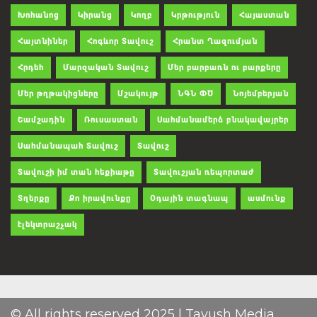
Խոհանոց
Կիրանց
Կողբ
Կրթություն
Հայաստան
Հայտնիներ
Հոգևոր Տավուշ
Հրանտ Ղազումյան
Հրդեհ
Մարզական Տավուշ
Մեր բարբառն ու բարքերը
Մեր թղթակիցները
Մշակույթ
ՆԳՆ ՓԾ
Նոյեմբերյան
Շամշադին
Ռուսաստան
Սահմանամերձ բնակավայրեր
Սահմանապահ Տավուշ
Տավուշ
Տավուշի իմ տան հեքիաթը
Տավուշյան ռեպորտաժ
Տղերքը
Քո իրավունքը
Օդային տագնապ
ասմունք
էլեկտրաշչակ
© All rights reserved 2025 | Tavush Media