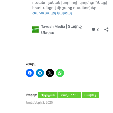
Կիսվել
Թեգեր։
Դիլիջան
Հաղարծին
Տավուշ
Նոյեմբերի 2, 2025