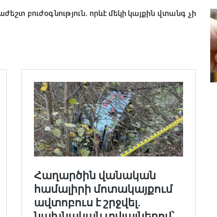
աժեշտ բուժօգնություն
․
որևէ մեկի կայքին վտանգ չի