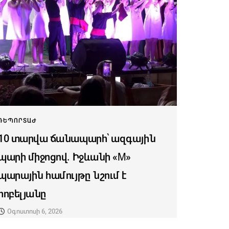
ՌԵՊՈՐՏԱԺ
10 տարվա ճանապարհ՝ ազգային
պարի միջոցով. Իջևանի «M»
պարային համույթը նշում է
հոբելյանը
Օգոստոսի 6, 2026