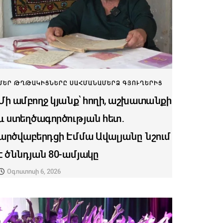
ՄԵՐ ԹՂԹԱԿԻՑՆԵՐԸ ՍԱՀՄԱՆԱՄԵՐՁ ԳՅՈՒՂԵՐԻՑ
Մի ամբողջ կյանք՝ հողի, աշխատանքի
և ստեղծագործության հետ․
արծվաբերդցի Էմմա Ավալյանը նշում
է ծննդյան 80-ամյակը
Օգոստոսի 6, 2026