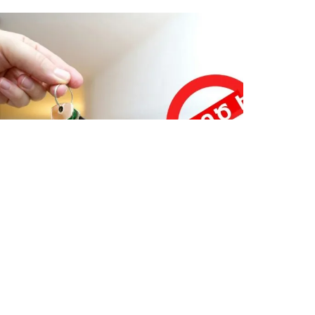
ՎԵՐՋԻՆ ՆՈՐՈՒԹՅՈՒՆՆԵՐ ՏԱՎՈՒՇԻՑ
Կեղծ բնակարաններ ու
խաղարկություններ․ սոցցանցերում
տարածվում են կեղծ առաջարկներ
Օգոստոսի 6, 2026