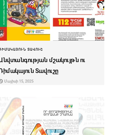
ԴԻՄԱԿԱՅՈՒՆ ՏԱՎՈՒՇ
Անվտանգության մշակույթն ու
Դիմակայուն Տավուշը
Մայիսի 15, 2025