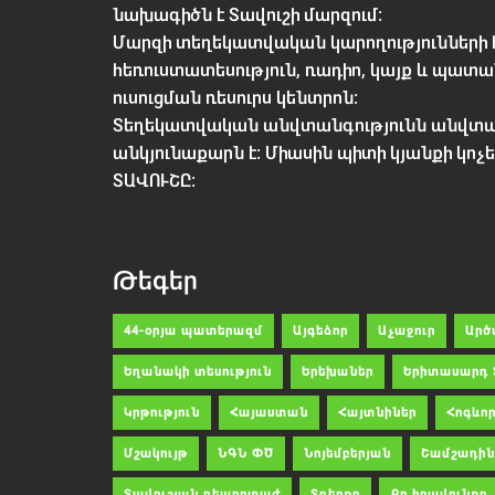
նախագիծն է Տավուշի մարզում:
Մարզի տեղեկատվական կարողությունների 
հեռուստատեսություն, ռադիո, կայք և պատա
ուսուցման ռեսուրս կենտրոն:
Տեղեկատվական անվտանգությունն անվտ
անկյունաքարն է: Միասին պիտի կյանքի կո
ՏԱՎՈՒՇԸ:
Թեգեր
44-օրյա պատերազմ
Այգեձոր
Աչաջուր
Արծ
Եղանակի տեսություն
Երեխաներ
Երիտասարդ 
Կրթություն
Հայաստան
Հայտնիներ
Հոգևոր
Մշակույթ
ՆԳՆ ՓԾ
Նոյեմբերյան
Շամշադին
Տավուշյան ռեպորտաժ
Տղերքը
Քո իրավունքը