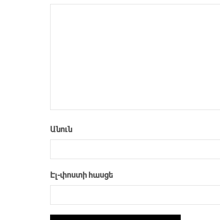
Անուն
Էլ-փոստի հասցե