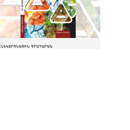
ԷԼԵԿՏՐՈՆԱՅԻՆ ԳՐԱԴԱՐԱՆ
Որ փորձությունը փորձանք չդառնա
Փետրվարի 28, 2025