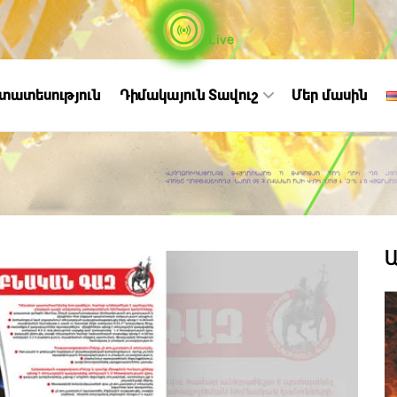
Live
ստատեսություն
Դիմակայուն Տավուշ
Մեր մասին