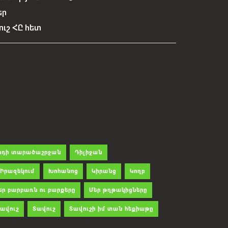
եր
ուշ ՀԸ հետ
րդի տարածաշրջան
Դիլիջան
Իրազեկում
Խոհանոց
Կիրանց
Կողբ
եր բարբառն ու բարքերը
Մեր թղթակիցները
ավուշ
Տավուշ
Տավուշի իմ տան հեքիաթը