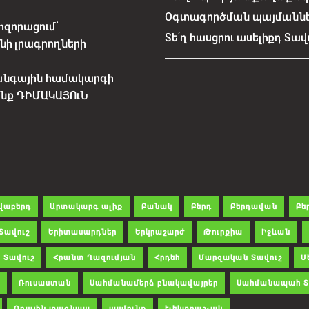
Օգտագործման պայմանն
հզորացում՝
Տե՛ղ հասցրու ասելիքդ Տավ
նի լրագրողների
անգային համակարգի
չենք ԴԻՄԱԿԱՅՈւՆ
վաբերդ
Արտակարգ ալիք
Բանակ
Բերդ
Բերդավան
Բե
Տավուշ
Երիտասարդներ
Երկրաշարժ
Թուրքիա
Իջևան
 Տավուշ
Հրանտ Ղազումյան
Հրդեհ
Մարզական Տավուշ
Մ
Ռուսաստան
Սահմանամերձ բնակավայրեր
Սահմանապահ Տ
Օդային տագնապ
ասմունք
էլեկտրաշչակ