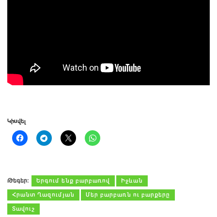
Կիսվել
Թեգեր։
Երգում ենք բարբառով
Իջևան
Հրանտ Ղազումյան
Մեր բարբառն ու բարքերը
Տավուշ