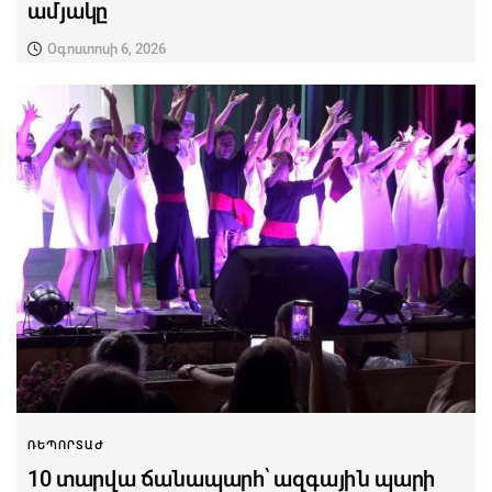
ամյակը
Օգոստոսի 6, 2026
ՌԵՊՈՐՏԱԺ
10 տարվա ճանապարհ՝ ազգային պարի