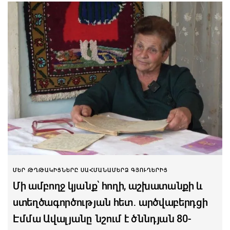
ՄԵՐ ԹՂԹԱԿԻՑՆԵՐԸ ՍԱՀՄԱՆԱՄԵՐՁ ԳՅՈՒՂԵՐԻՑ
Մի ամբողջ կյանք՝ հողի, աշխատանքի և
ստեղծագործության հետ․ արծվաբերդցի
Էմմա Ավալյանը նշում է ծննդյան 80-