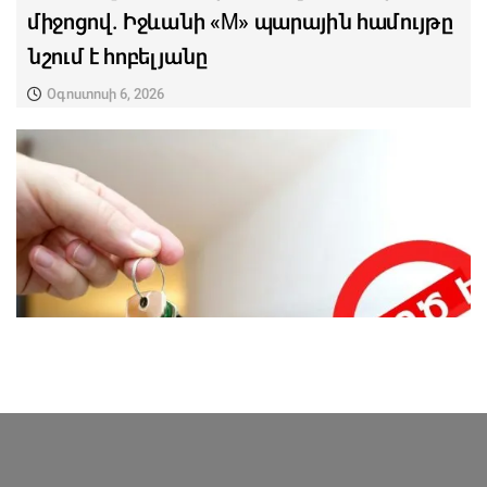
միջոցով. Իջևանի «M» պարային համույթը
նշում է հոբելյանը
Օգոստոսի 6, 2026
ՎԵՐՋԻՆ ՆՈՐՈՒԹՅՈՒՆՆԵՐ ՏԱՎՈՒՇԻՑ