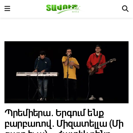
Պրեմիերա․ Երգում ենք
բարբառով․ Միզատելլա (Մի