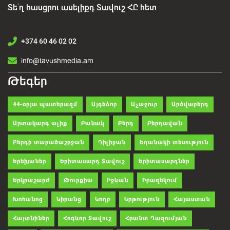
Տե՛ղ հասցրու ասելիքդ Տավուշ ՀԸ հետ
+374 60 46 02 02
info@tavushmedia.am
Թեգեր
44-օրյա պատերազմ
Այգեձոր
Աչաջուր
Արծվաբերդ
Արտակարգ ալիք
Բանակ
Բերդ
Բերդավան
Բերդի տարածաշրջան
Դիլիջան
Եղանակի տեսություն
Երեխաներ
Երիտասարդ Տավուշ
Երիտասարդներ
Երկրաշարժ
Թուրքիա
Իջևան
Իրազեկում
Խոհանոց
Կիրանց
Կողբ
Կրթություն
Հայաստան
Հայտնիներ
Հոգևոր Տավուշ
Հրանտ Ղազումյան