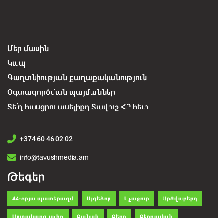
Մեր մասին
Կապ
Գաղտնիության քաղաքականություն
Օգտագործման պայմաններ
Տե՛ղ հասցրու ասելիքդ Տավուշ ՀԸ հետ
+374 60 46 02 02
info@tavushmedia.am
Թեգեր
44-օրյա պատերազմ
Այգեձոր
Աչաջուր
Արծվաբերդ
Արտակարգ ալիք
Բանակ
Բերդ
Բերդավան