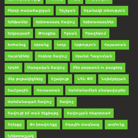
Բերդի տարածաշրջան
Դիլիջան
Եղանակի տեսություն
Երեխաներ
Երիտասարդ Տավուշ
Երիտասարդներ
Երկրաշարժ
Թուրքիա
Իջևան
Իրազեկում
Խոհանոց
Կիրանց
Կողբ
Կրթություն
Հայաստան
Հայտնիներ
Հոգևոր Տավուշ
Հրանտ Ղազումյան
Հրդեհ
Մարզական Տավուշ
Մեր բարբառն ու բարքերը
Մեր թղթակիցները
Մշակույթ
ՆԳՆ ՓԾ
Նոյեմբերյան
Շամշադին
Ռուսաստան
Սահմանամերձ բնակավայրեր
Սահմանապահ Տավուշ
Տավուշ
Տավուշի իմ տան հեքիաթը
Տավուշյան ռեպորտաժ
Տղերքը
Քո իրավունքը
Օդային տագնապ
ասմունք
էլեկտրաշչակ