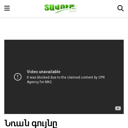
Նռան գույնը