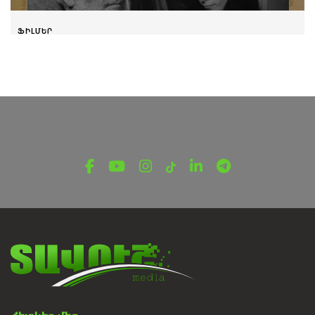
ՖԻԼՄԵՐ
Երևանյան օրերի խրոնիկա 1972
Մայիսի 1, 2023