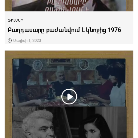
ՖԻԼՄԵՐ
Բաղդասարը բաժանվում է կնոջից 1976
Մայիսի 1, 2023