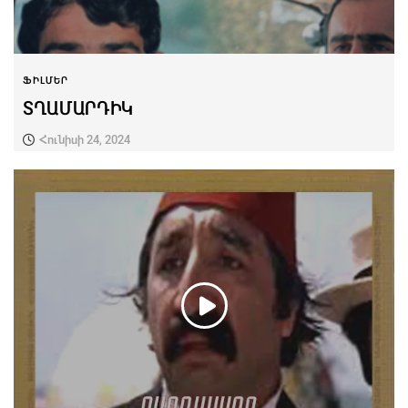
ՖԻԼՄԵՐ
ՏՂԱՄԱՐԴԻԿ
Հունիսի 24, 2024